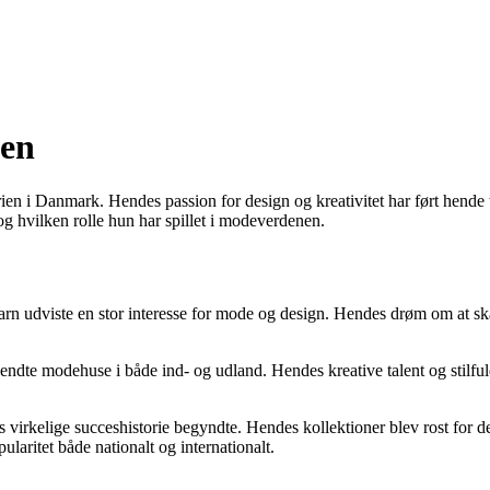
sen
en i Danmark. Hendes passion for design og kreativitet har ført hende ti
og hvilken rolle hun har spillet i modeverdenen.
n udviste en stor interesse for mode og design. Hendes drøm om at skab
kendte modehuse i både ind- og udland. Hendes kreative talent og stilf
des virkelige succeshistorie begyndte. Hendes kollektioner blev rost for
aritet både nationalt og internationalt.