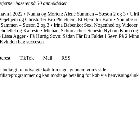
stjerner baseret på
30
anmeldelser
 navn i 2022
•
Nanna og Morten: Alene Sammen – Sæson 2 og 3
•
Ulri
Plejehjem og Christoffer Bro Plejehjem: Et Hjem for Børn
•
Youtube-suc
 Sammen – Sæson 2 og 3
•
Irina Babenko: Sex, Nøgenhed og Videoer
ehotellet og Kæreste
•
Michael Schumacher: Seneste Nyt om Koma og
 Lissa Agger
•
Få Hurtig Søvn: Sådan Får Du Faldet I Søvn På 2 Minu
 Kvinden bag succesen
terest
TikTok
Mail
RSS
e indtægt fra udvalgte køb foretaget gennem vores side.
affiliateprogrammer og kan modtage betaling for køb via henvisningslinks