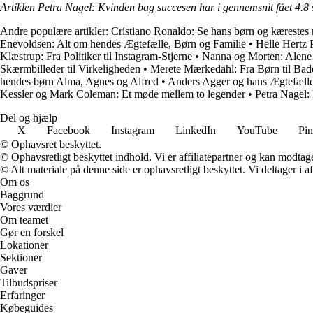
Artiklen Petra Nagel: Kvinden bag succesen har i gennemsnit fået
4.8
Andre populære artikler:
Cristiano Ronaldo: Se hans børn og kærestes
Enevoldsen: Alt om hendes Ægtefælle, Børn og Familie
•
Helle Hertz 
Klæstrup: Fra Politiker til Instagram-Stjerne
•
Nanna og Morten: Alene
Skærmbilleder til Virkeligheden
•
Merete Mærkedahl: Fra Børn til Bad
hendes børn Alma, Agnes og Alfred
•
Anders Agger og hans Ægtefælle
Kessler og Mark Coleman: Et møde mellem to legender
•
Petra Nagel:
Del og hjælp
X
Facebook
Instagram
LinkedIn
YouTube
Pin
© Ophavsret beskyttet.
© Ophavsretligt beskyttet indhold. Vi er affiliatepartner og kan modtag
© Alt materiale på denne side er ophavsretligt beskyttet. Vi deltager i 
Om os
Baggrund
Vores værdier
Om teamet
Gør en forskel
Lokationer
Sektioner
Gaver
Tilbudspriser
Erfaringer
Købeguides