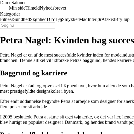
Dame
Salonen
Min side
Tilmeld
Nyhedsbrevet
Kategorier
Fitness
Sundhed
Skønhed
DIY
Tøj
Smykker
Mad
Interiør
Afsked
Bryllup
Petra Nagel: Kvinden bag succe
Petra Nagel er en af de mest succesfulde kvinder inden for modeindustri
branchen. Denne artikel vil udforske Petras baggrund, hendes karriere 
Baggrund og karriere
Petra Nagel er født og opvokset i København, hvor hun allerede som bar
mest prestigefyldte designskoler i byen.
Efter endt uddannelse begyndte Petra at arbejde som designer for aner
flere priser for sit arbejde.
I 2005 besluttede Petra at starte sit eget tøjmærke, og det var her, hen
blev hurtigt en populær designer i Danmark, og hendes brand vandt popul