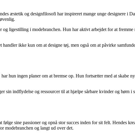
des æstetik og designfilosofi har inspireret mange unge designere i D
øvenlig.
er og ligestilling i modebranchen. Hun har aktivt arbejdet for at frem
t handler ikke kun om at designe tøj, men også om at påvirke samfundet o
 har hun ingen planer om at bremse op. Hun fortsætter med at skabe ny
er sin indflydelse og ressourcer til at hjælpe sårbare kvinder og børn i 
 følge sine passioner og opnå stor succes inden for sit felt. Hendes kr
 for modebranchen og langt ud over det.