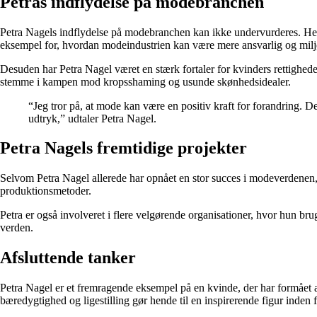
Petras indflydelse på modebranchen
Petra Nagels indflydelse på modebranchen kan ikke undervurderes. Hen
eksempel for, hvordan modeindustrien kan være mere ansvarlig og milj
Desuden har Petra Nagel været en stærk fortaler for kvinders rettighed
stemme i kampen mod kropsshaming og usunde skønhedsidealer.
“Jeg tror på, at mode kan være en positiv kraft for forandring. De
udtryk,” udtaler Petra Nagel.
Petra Nagels fremtidige projekter
Selvom Petra Nagel allerede har opnået en stor succes i modeverdenen,
produktionsmetoder.
Petra er også involveret i flere velgørende organisationer, hvor hun brug
verden.
Afsluttende tanker
Petra Nagel er et fremragende eksempel på en kvinde, der har formået at
bæredygtighed og ligestilling gør hende til en inspirerende figur inden