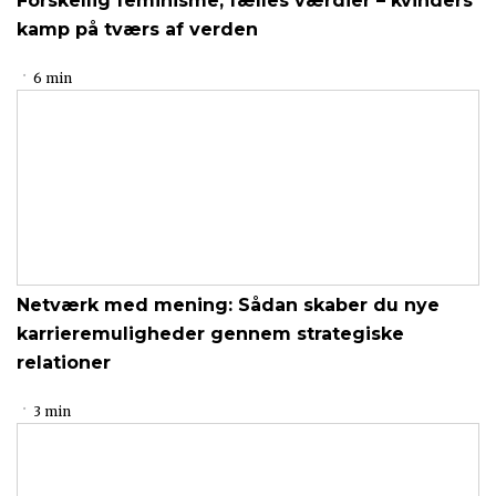
Forskellig feminisme, fælles værdier – kvinders
kamp på tværs af verden
6 min
Netværk med mening: Sådan skaber du nye
karrieremuligheder gennem strategiske
relationer
3 min