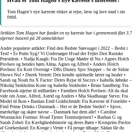
Hvad er Tom Hagen’s nye kæreste’s interesser?
Tom Hagen’s nye kæreste elsker at rejse, læse og lave mad i sin
fritid.
Artiklen Tom Hagen har fundet en ny kæreste har i gennemsnit fået
3.7
stjerner baseret på
28
anmeldelser
Andre populære artikler:
Find den Bedste Støvsuger i 2022 – Bedst i
Test!
•
Er Putin Syg? Vi Undersøger Hvad der Fejler Den Rusiske
Præsident.
•
Nadja Kaagh: Fra De Unge Mødre til Nu
•
Agnes Holch
Povlsen og hendes børn Alma, Agnes og Alfred
•
Anders Holch
Povlsen: En Kort Oversigt
•
DRs Disney Sjov Stopper – Se de Sidste
Shows Nu!
•
Durek Verrett: Den kendte spirituelle lærer og healer
•
Sarah og Noah fra X Factor: Deres Rejse til Succes
•
Isabella Jøhnke –
Nikolaj Stokholms Kone og Isabella Stokholm
•
Brian Sandberg: Fra
Facebook-stjerne til milliardær
•
Familien Holch Povlsen: Alt du skal
vide om Anne, Alfred, Astrid og Anders
•
Mia Skadhauge Stevn: Fra
Model til Ikon
•
Bastian Emil Goldschmidt: Fra Kæreste til Forældre
•
Find Prime Drinks i Danmark – Her er de Bedste Steder!
•
Sjove,
mærkelige og skøre navne – Danmark har dem alle!
•
Caroline
Wozniackis Formue: Hvad Tjener Tennisstjernen?
•
Burhan G og
Sarah Zobel: En Kærlighedshistorie og deres Børn
•
Kronprins Pavlos
af Grækenland: En Konge i Vente
•
Få penge tilbage: Sådan får du