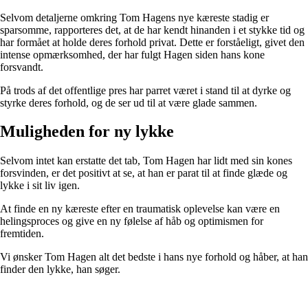
Selvom detaljerne omkring Tom Hagens nye kæreste stadig er
sparsomme, rapporteres det, at de har kendt hinanden i et stykke tid og
har formået at holde deres forhold privat. Dette er forståeligt, givet den
intense opmærksomhed, der har fulgt Hagen siden hans kone
forsvandt.
På trods af det offentlige pres har parret været i stand til at dyrke og
styrke deres forhold, og de ser ud til at være glade sammen.
Muligheden for ny lykke
Selvom intet kan erstatte det tab, Tom Hagen har lidt med sin kones
forsvinden, er det positivt at se, at han er parat til at finde glæde og
lykke i sit liv igen.
At finde en ny kæreste efter en traumatisk oplevelse kan være en
helingsproces og give en ny følelse af håb og optimismen for
fremtiden.
Vi ønsker Tom Hagen alt det bedste i hans nye forhold og håber, at han
finder den lykke, han søger.