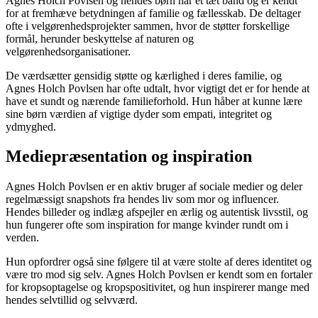
Agnes Holch Povlsen og hendes børn har et tæt bånd og er kendt
for at fremhæve betydningen af familie og fællesskab. De deltager
ofte i velgørenhedsprojekter sammen, hvor de støtter forskellige
formål, herunder beskyttelse af naturen og
velgørenhedsorganisationer.
De værdsætter gensidig støtte og kærlighed i deres familie, og
Agnes Holch Povlsen har ofte udtalt, hvor vigtigt det er for hende at
have et sundt og nærende familieforhold. Hun håber at kunne lære
sine børn værdien af vigtige dyder som empati, integritet og
ydmyghed.
Mediepræsentation og inspiration
Agnes Holch Povlsen er en aktiv bruger af sociale medier og deler
regelmæssigt snapshots fra hendes liv som mor og influencer.
Hendes billeder og indlæg afspejler en ærlig og autentisk livsstil, og
hun fungerer ofte som inspiration for mange kvinder rundt om i
verden.
Hun opfordrer også sine følgere til at være stolte af deres identitet og
være tro mod sig selv. Agnes Holch Povlsen er kendt som en fortaler
for kropsoptagelse og kropspositivitet, og hun inspirerer mange med
hendes selvtillid og selvværd.