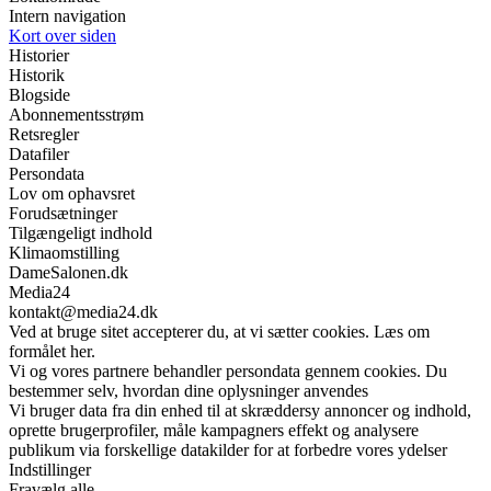
Intern navigation
Kort over siden
Historier
Historik
Blogside
Abonnementsstrøm
Retsregler
Datafiler
Persondata
Lov om ophavsret
Forudsætninger
Tilgængeligt indhold
Klimaomstilling
DameSalonen.dk
Media24
kontakt@media24.dk
Ved at bruge sitet accepterer du, at vi sætter cookies. Læs om
formålet her.
Vi og vores partnere behandler persondata gennem cookies. Du
bestemmer selv, hvordan dine oplysninger anvendes
Vi bruger data fra din enhed til at skræddersy annoncer og indhold,
oprette brugerprofiler, måle kampagners effekt og analysere
publikum via forskellige datakilder for at forbedre vores ydelser
Indstillinger
Fravælg alle