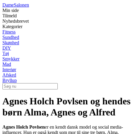
Dame
Salonen
Min side
Tilmeld
Nyhedsbrevet
Kategorier
Fitness
Sundhed
Skønhed
DIY
Tøj
Smykker
Mad
Interiør
Afsked
Bryllup
Agnes Holch Povlsen og hendes
børn Alma, Agnes og Alfred
Agnes Holch Povlsen
er en kendt dansk model og social media-
influencer. Hun er også kendt som mor til sine tre børn, Alma,