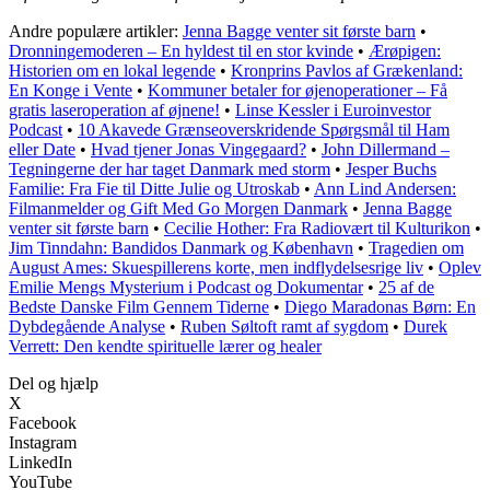
Andre populære artikler:
Jenna Bagge venter sit første barn
•
Dronningemoderen – En hyldest til en stor kvinde
•
Ærøpigen:
Historien om en lokal legende
•
Kronprins Pavlos af Grækenland:
En Konge i Vente
•
Kommuner betaler for øjenoperationer – Få
gratis laseroperation af øjnene!
•
Linse Kessler i Euroinvestor
Podcast
•
10 Akavede Grænseoverskridende Spørgsmål til Ham
eller Date
•
Hvad tjener Jonas Vingegaard?
•
John Dillermand –
Tegningerne der har taget Danmark med storm
•
Jesper Buchs
Familie: Fra Fie til Ditte Julie og Utroskab
•
Ann Lind Andersen:
Filmanmelder og Gift Med Go Morgen Danmark
•
Jenna Bagge
venter sit første barn
•
Cecilie Hother: Fra Radiovært til Kulturikon
•
Jim Tinndahn: Bandidos Danmark og København
•
Tragedien om
August Ames: Skuespillerens korte, men indflydelsesrige liv
•
Oplev
Emilie Mengs Mysterium i Podcast og Dokumentar
•
25 af de
Bedste Danske Film Gennem Tiderne
•
Diego Maradonas Børn: En
Dybdegående Analyse
•
Ruben Søltoft ramt af sygdom
•
Durek
Verrett: Den kendte spirituelle lærer og healer
Del og hjælp
X
Facebook
Instagram
LinkedIn
YouTube