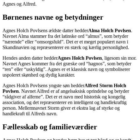
Agnes og Alfred.
Børnenes navne og betydninger
Agnes Holch Povlsens ældste datter hedder
Alma Holch Povlsen
.
Navnet Alma stammer fra det latinske ord “almus”, som betyder
“nærende” eller “omsorgsfuld”. Det er et meget populært navn i
Skandinavien og repræsenterer en stærk og kærlig personlighed.
Hendes anden datter hedder
Agnes Holch Povlsen
, ligesom sin mor.
Navnet Agnes kommer fra det græske ord “hagnos”, som betyder
“ren” eller “uskyldig”. Agnes er et klassisk navn og symboliserer
uspoleret skønhed og dydig karakter.
Agnes Holch Povlsens yngste søn hedder
Alfred Storm Holch
Povlsen
. Navnet Alfred er af angelsaksisk oprindelse og betyder
“rådgiver af alferne”. Det er et navn med historisk og kongelig
association, og det repræsenterer en intelligent og handlekraftig
person. Mellemnavnet Storm giver et ekstra lag af styrke og
handlekraft til Alfreds navn.
Fællesskab og familieværdier