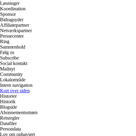
Løsninger
Koordination
Sponsor
Bidragsyder
Affiliatepartner
Netværkspartner
Pressecenter
Ring
Sammenhold
Følg os
Subscribe
Social kontakt
Mailnyt
Community
Lokalområde
Intern navigation
Kort over siden
Historier
Historik
Blogside
Abonnementsstrøm
Retsregler
Datafiler
Persondata
Lov om ophavsret