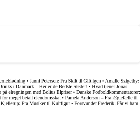
jerneblødning
•
Janni Petersen: Fra Skilt til Gift igen
•
Amalie Szigethy:
Drinks i Danmark – Her er de Bedste Steder!
•
Hvad tjener Jonas
 på elregningen med Bolius Elpriser
•
Danske Fodboldkommentatorer:
lt for meget betalt ejendomsskat
•
Pamela Anderson – Fra Ægtefælle til
Kjellerup: Fra Musiker til Kultfigur
•
Forsvundet Frederik: Får vi ham