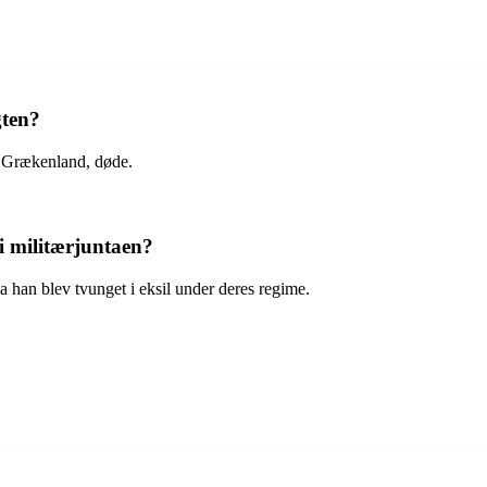
gten?
af Grækenland, døde.
i militærjuntaen?
a han blev tvunget i eksil under deres regime.