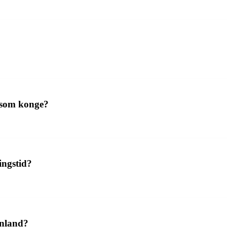
 som konge?
ingstid?
enland?