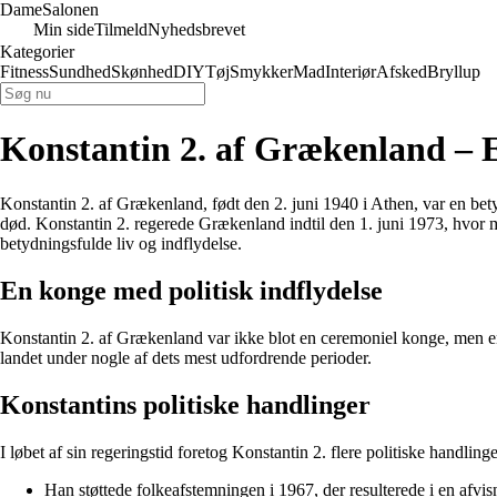
Dame
Salonen
Min side
Tilmeld
Nyhedsbrevet
Kategorier
Fitness
Sundhed
Skønhed
DIY
Tøj
Smykker
Mad
Interiør
Afsked
Bryllup
Konstantin 2. af Grækenland – 
Konstantin 2. af Grækenland, født den 2. juni 1940 i Athen, var en be
død. Konstantin 2. regerede Grækenland indtil den 1. juni 1973, hvor mo
betydningsfulde liv og indflydelse.
En konge med politisk indflydelse
Konstantin 2. af Grækenland var ikke blot en ceremoniel konge, men e
landet under nogle af dets mest udfordrende perioder.
Konstantins politiske handlinger
I løbet af sin regeringstid foretog Konstantin 2. flere politiske handli
Han støttede folkeafstemningen i 1967, der resulterede i en afvisn