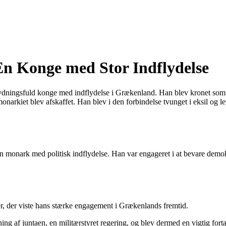
En Konge med Stor Indflydelse
tydningsfuld konge med indflydelse i Grækenland. Han blev kronet som 
narkiet blev afskaffet. Han blev i den forbindelse tvunget i eksil og l
n monark med politisk indflydelse. Han var engageret i at bevare demo
nger, der viste hans stærke engagement i Grækenlands fremtid.
ing af juntaen, en militærstyret regering, og blev dermed en vigtig forta