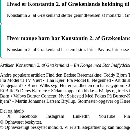
Hvad er Konstantin 2. af Grækenlands holdning ti
Konstantin 2. af Grækenland støtter genindførelsen af monarki i Gr
Hvor mange børn har Konstantin 2. af Grækenlan
Konstantin 2. af Grækenland har fem børn: Prins Pavlos, Prinsesse 
Artiklen Konstantin 2. af Grækenland – En Konge med Stor Indflydelse
Andre populære artikler:
Find den Bedste Røremaskine: Teddy Bjørn Te
Fra Model til TV-Vært
•
Tina Kjær: Fra Model til Nøgenhed
•
Alt du s
Vingegaard?
•
Bruce Willis syg: Her er sandheden om hans sygdom
•
Et Blik På Deres Karriere
•
Sådan stopper du hikke – Få tips og tricks
Børn
•
Valbys Burger Concept: Nyt Spisested Med Fokus På Burger-K
hjem?
•
Martin Johannes Larsen: Bryllup, Stormester-opgaver og Kære
Del og hjælp
X
Facebook
Instagram
LinkedIn
YouTube
Pin
© Ophavsret beskyttet.
© Ophavsretligt beskyttet indhold. Vi er affiliatepartner og kan modtag