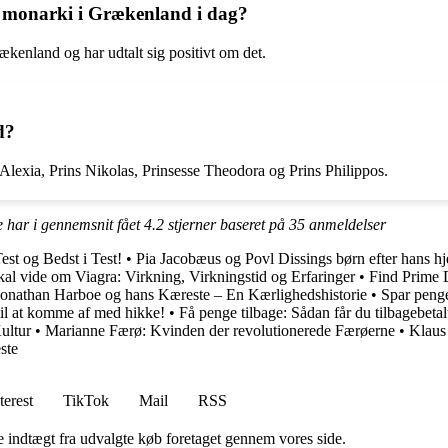
l monarki i Grækenland i dag?
ækenland og har udtalt sig positivt om det.
d?
Alexia, Prins Nikolas, Prinsesse Theodora og Prins Philippos.
 har i gennemsnit fået
4.2
stjerner baseret på
35
anmeldelser
st og Bedst i Test!
•
Pia Jacobæus og Povl Dissings børn efter hans h
kal vide om Viagra: Virkning, Virkningstid og Erfaringer
•
Find Prime 
Jonathan Harboe og hans Kæreste – En Kærlighedshistorie
•
Spar penge
 til at komme af med hikke!
•
Få penge tilbage: Sådan får du tilbagebeta
ultur
•
Marianne Færø: Kvinden der revolutionerede Færøerne
•
Klaus 
ste
terest
TikTok
Mail
RSS
e indtægt fra udvalgte køb foretaget gennem vores side.