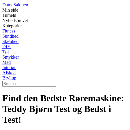
Dame
Salonen
Min side
Tilmeld
Nyhedsbrevet
Kategorier
Fitness
Sundhed
Skønhed
DIY
Tøj
Smykker
Mad
Interiør
Afsked
Bryllup
Find den Bedste Røremaskine:
Teddy Bjørn Test og Bedst i
Test!