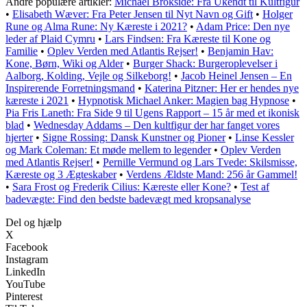
Andre populære artikler:
Michael Brokside: Fra Ukendt til Kultfigur
•
Elisabeth Wæver: Fra Peter Jensen til Nyt Navn og Gift
•
Holger
Rune og Alma Rune: Ny Kæreste i 2021?
•
Adam Price: Den nye
leder af Plaid Cymru
•
Lars Findsen: Fra Kæreste til Kone og
Familie
•
Oplev Verden med Atlantis Rejser!
•
Benjamin Hav:
Kone, Børn, Wiki og Alder
•
Burger Shack: Burgeroplevelser i
Aalborg, Kolding, Vejle og Silkeborg!
•
Jacob Heinel Jensen – En
Inspirerende Forretningsmand
•
Katerina Pitzner: Her er hendes nye
kæreste i 2021
•
Hypnotisk Michael Anker: Magien bag Hypnose
•
Pia Fris Laneth: Fra Side 9 til Ugens Rapport – 15 år med et ikonisk
blad
•
Wednesday Addams – Den kultfigur der har fanget vores
hjerter
•
Signe Rossing: Dansk Kunstner og Pioner
•
Linse Kessler
og Mark Coleman: Et møde mellem to legender
•
Oplev Verden
med Atlantis Rejser!
•
Pernille Vermund og Lars Tvede: Skilsmisse,
Kæreste og 3 Ægteskaber
•
Verdens Ældste Mand: 256 år Gammel!
•
Sara Frost og Frederik Cilius: Kæreste eller Kone?
•
Test af
badevægte: Find den bedste badevægt med kropsanalyse
Del og hjælp
X
Facebook
Instagram
LinkedIn
YouTube
Pinterest