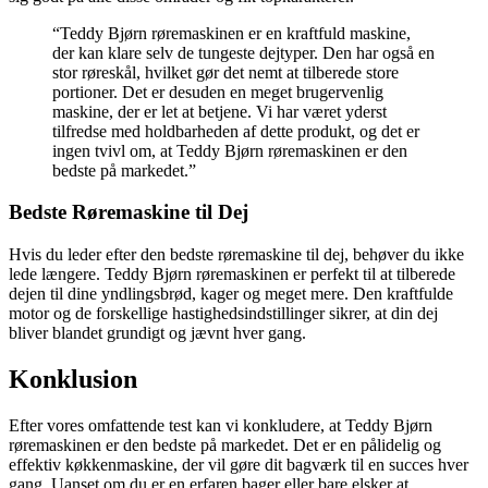
“Teddy Bjørn røremaskinen er en kraftfuld maskine,
der kan klare selv de tungeste dejtyper. Den har også en
stor røreskål, hvilket gør det nemt at tilberede store
portioner. Det er desuden en meget brugervenlig
maskine, der er let at betjene. Vi har været yderst
tilfredse med holdbarheden af dette produkt, og det er
ingen tvivl om, at Teddy Bjørn røremaskinen er den
bedste på markedet.”
Bedste Røremaskine til Dej
Hvis du leder efter den bedste røremaskine til dej, behøver du ikke
lede længere. Teddy Bjørn røremaskinen er perfekt til at tilberede
dejen til dine yndlingsbrød, kager og meget mere. Den kraftfulde
motor og de forskellige hastighedsindstillinger sikrer, at din dej
bliver blandet grundigt og jævnt hver gang.
Konklusion
Efter vores omfattende test kan vi konkludere, at Teddy Bjørn
røremaskinen er den bedste på markedet. Det er en pålidelig og
effektiv køkkenmaskine, der vil gøre dit bagværk til en succes hver
gang. Uanset om du er en erfaren bager eller bare elsker at