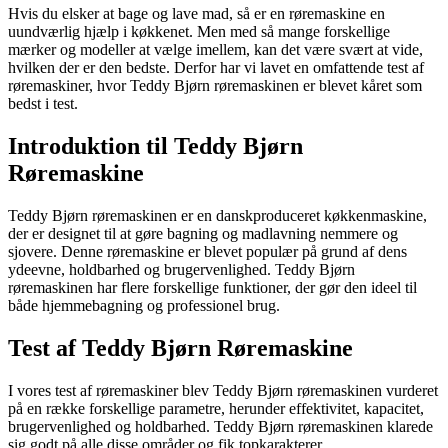
Hvis du elsker at bage og lave mad, så er en røremaskine en
uundværlig hjælp i køkkenet. Men med så mange forskellige
mærker og modeller at vælge imellem, kan det være svært at vide,
hvilken der er den bedste. Derfor har vi lavet en omfattende test af
røremaskiner, hvor Teddy Bjørn røremaskinen er blevet kåret som
bedst i test.
Introduktion til Teddy Bjørn
Røremaskine
Teddy Bjørn røremaskinen er en danskproduceret køkkenmaskine,
der er designet til at gøre bagning og madlavning nemmere og
sjovere. Denne røremaskine er blevet populær på grund af dens
ydeevne, holdbarhed og brugervenlighed. Teddy Bjørn
røremaskinen har flere forskellige funktioner, der gør den ideel til
både hjemmebagning og professionel brug.
Test af Teddy Bjørn Røremaskine
I vores test af røremaskiner blev Teddy Bjørn røremaskinen vurderet
på en række forskellige parametre, herunder effektivitet, kapacitet,
brugervenlighed og holdbarhed. Teddy Bjørn røremaskinen klarede
sig godt på alle disse områder og fik topkarakterer.