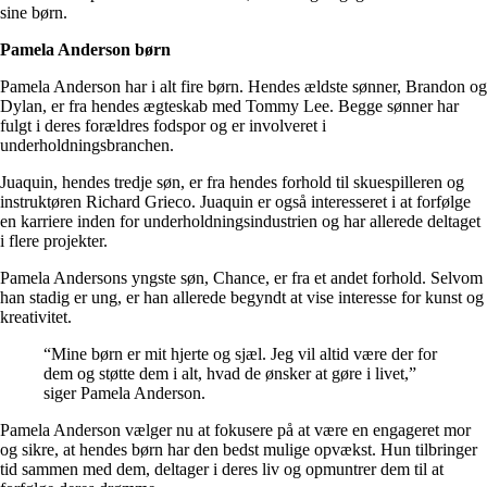
sine børn.
Pamela Anderson børn
Pamela Anderson har i alt fire børn. Hendes ældste sønner, Brandon og
Dylan, er fra hendes ægteskab med Tommy Lee. Begge sønner har
fulgt i deres forældres fodspor og er involveret i
underholdningsbranchen.
Juaquin, hendes tredje søn, er fra hendes forhold til skuespilleren og
instruktøren Richard Grieco. Juaquin er også interesseret i at forfølge
en karriere inden for underholdningsindustrien og har allerede deltaget
i flere projekter.
Pamela Andersons yngste søn, Chance, er fra et andet forhold. Selvom
han stadig er ung, er han allerede begyndt at vise interesse for kunst og
kreativitet.
“Mine børn er mit hjerte og sjæl. Jeg vil altid være der for
dem og støtte dem i alt, hvad de ønsker at gøre i livet,”
siger Pamela Anderson.
Pamela Anderson vælger nu at fokusere på at være en engageret mor
og sikre, at hendes børn har den bedst mulige opvækst. Hun tilbringer
tid sammen med dem, deltager i deres liv og opmuntrer dem til at