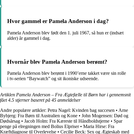
Hvor gammel er Pamela Anderson i dag?
Pamela Anderson blev født den 1. juli 1967, så hun er (indsæt
alder) år gammel i dag.
Hvornår blev Pamela Anderson berømt?
Pamela Anderson blev berømt i 1990’erne takket være sin rolle
i tv-serien “Baywatch” og sit ikoniske udseende.
Artiklen Pamela Anderson – Fra Ægtefælle til Børn har i gennemsnit
fået
4.5
stjerner baseret på
45
anmeldelser
Andre populære artikler:
Petra Nagel: Kvinden bag succesen
•
Arne
Bybjerg: Fra Børn til Australien og Kone
•
John Mogensen: Død og
Dødsårsag
•
Jacob Holm: Fra Kæreste til Håndboldstjerne
•
Spar
penge på elregningen med Bolius Elpriser
•
Maria Hirse: Fra
Kræftdiagnose til Overlevelse
•
Cecilie Beck: Sex og Ægteskab med