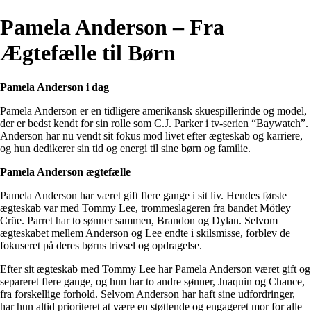
Pamela Anderson – Fra
Ægtefælle til Børn
Pamela Anderson i dag
Pamela Anderson er en tidligere amerikansk skuespillerinde og model,
der er bedst kendt for sin rolle som C.J. Parker i tv-serien “Baywatch”.
Anderson har nu vendt sit fokus mod livet efter ægteskab og karriere,
og hun dedikerer sin tid og energi til sine børn og familie.
Pamela Anderson ægtefælle
Pamela Anderson har været gift flere gange i sit liv. Hendes første
ægteskab var med Tommy Lee, trommeslageren fra bandet Mötley
Crüe. Parret har to sønner sammen, Brandon og Dylan. Selvom
ægteskabet mellem Anderson og Lee endte i skilsmisse, forblev de
fokuseret på deres børns trivsel og opdragelse.
Efter sit ægteskab med Tommy Lee har Pamela Anderson været gift og
separeret flere gange, og hun har to andre sønner, Juaquin og Chance,
fra forskellige forhold. Selvom Anderson har haft sine udfordringer,
har hun altid prioriteret at være en støttende og engageret mor for alle