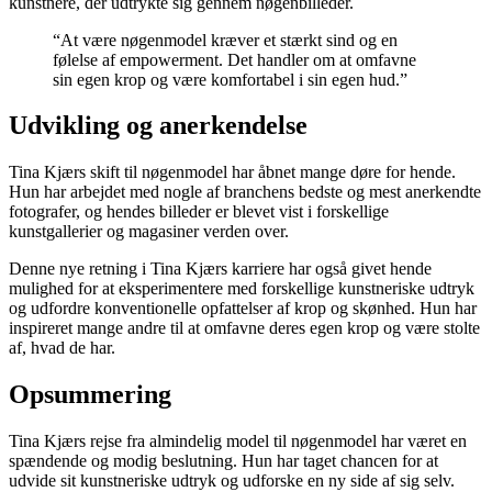
kunstnere, der udtrykte sig gennem nøgenbilleder.
“At være nøgenmodel kræver et stærkt sind og en
følelse af empowerment. Det handler om at omfavne
sin egen krop og være komfortabel i sin egen hud.”
Udvikling og anerkendelse
Tina Kjærs skift til nøgenmodel har åbnet mange døre for hende.
Hun har arbejdet med nogle af branchens bedste og mest anerkendte
fotografer, og hendes billeder er blevet vist i forskellige
kunstgallerier og magasiner verden over.
Denne nye retning i Tina Kjærs karriere har også givet hende
mulighed for at eksperimentere med forskellige kunstneriske udtryk
og udfordre konventionelle opfattelser af krop og skønhed. Hun har
inspireret mange andre til at omfavne deres egen krop og være stolte
af, hvad de har.
Opsummering
Tina Kjærs rejse fra almindelig model til nøgenmodel har været en
spændende og modig beslutning. Hun har taget chancen for at
udvide sit kunstneriske udtryk og udforske en ny side af sig selv.