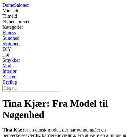
Dame
Salonen
Min side
Tilmeld
Nyhedsbrevet
Kategorier
Fitness
Sundhed
Skønhed
DIY
Tøj
Smykker
Mad
Interiør
Afsked
Bryllup
Tina Kjær: Fra Model til
Nøgenhed
Tina Kjær
er en dansk model, der har gennemgået en
bemærkelsesværdig karriereudvikling. Fra at være en almindelig