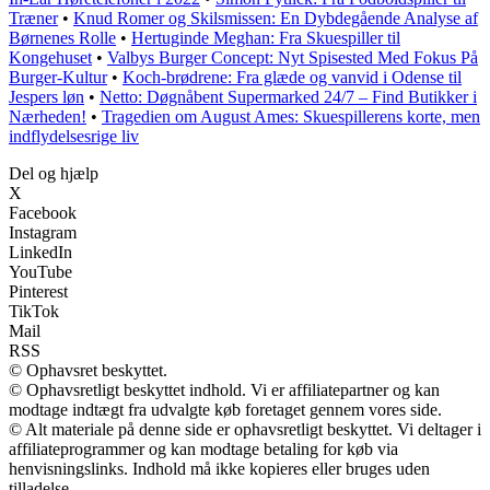
Træner
•
Knud Romer og Skilsmissen: En Dybdegående Analyse af
Børnenes Rolle
•
Hertuginde Meghan: Fra Skuespiller til
Kongehuset
•
Valbys Burger Concept: Nyt Spisested Med Fokus På
Burger-Kultur
•
Koch-brødrene: Fra glæde og vanvid i Odense til
Jespers løn
•
Netto: Døgnåbent Supermarked 24/7 – Find Butikker i
Nærheden!
•
Tragedien om August Ames: Skuespillerens korte, men
indflydelsesrige liv
Del og hjælp
X
Facebook
Instagram
LinkedIn
YouTube
Pinterest
TikTok
Mail
RSS
© Ophavsret beskyttet.
© Ophavsretligt beskyttet indhold. Vi er affiliatepartner og kan
modtage indtægt fra udvalgte køb foretaget gennem vores side.
© Alt materiale på denne side er ophavsretligt beskyttet. Vi deltager i
affiliateprogrammer og kan modtage betaling for køb via
henvisningslinks. Indhold må ikke kopieres eller bruges uden
tilladelse.