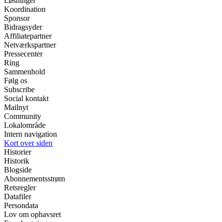
Løsninger
Koordination
Sponsor
Bidragsyder
Affiliatepartner
Netværkspartner
Pressecenter
Ring
Sammenhold
Følg os
Subscribe
Social kontakt
Mailnyt
Community
Lokalområde
Intern navigation
Kort over siden
Historier
Historik
Blogside
Abonnementsstrøm
Retsregler
Datafiler
Persondata
Lov om ophavsret