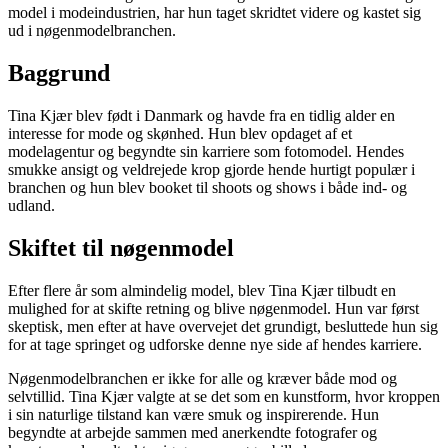
model i modeindustrien, har hun taget skridtet videre og kastet sig
ud i nøgenmodelbranchen.
Baggrund
Tina Kjær blev født i Danmark og havde fra en tidlig alder en
interesse for mode og skønhed. Hun blev opdaget af et
modelagentur og begyndte sin karriere som fotomodel. Hendes
smukke ansigt og veldrejede krop gjorde hende hurtigt populær i
branchen og hun blev booket til shoots og shows i både ind- og
udland.
Skiftet til nøgenmodel
Efter flere år som almindelig model, blev Tina Kjær tilbudt en
mulighed for at skifte retning og blive nøgenmodel. Hun var først
skeptisk, men efter at have overvejet det grundigt, besluttede hun sig
for at tage springet og udforske denne nye side af hendes karriere.
Nøgenmodelbranchen er ikke for alle og kræver både mod og
selvtillid. Tina Kjær valgte at se det som en kunstform, hvor kroppen
i sin naturlige tilstand kan være smuk og inspirerende. Hun
begyndte at arbejde sammen med anerkendte fotografer og