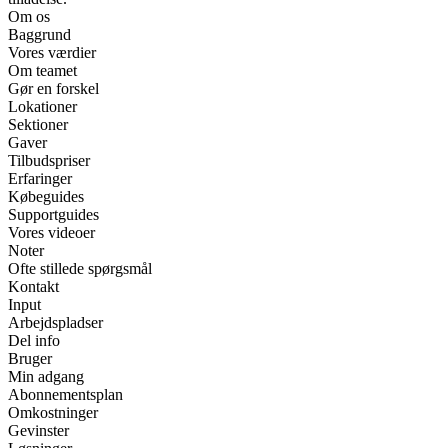
Om os
Baggrund
Vores værdier
Om teamet
Gør en forskel
Lokationer
Sektioner
Gaver
Tilbudspriser
Erfaringer
Købeguides
Supportguides
Vores videoer
Noter
Ofte stillede spørgsmål
Kontakt
Input
Arbejdspladser
Del info
Bruger
Min adgang
Abonnementsplan
Omkostninger
Gevinster