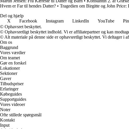
Martin Jensen: Fra Kæreste til Datter og Barn
•
Konstantin 2. af Græk
Hvem er Far til hendes Datter?
•
Tragedien om Birgitte og John Price
Del og hjælp
X
Facebook
Instagram
LinkedIn
YouTube
Pin
© Ophavsret beskyttet.
© Ophavsretligt beskyttet indhold. Vi er affiliatepartner og kan modtag
© Alt materiale på denne side er ophavsretligt beskyttet. Vi deltager i 
Om os
Baggrund
Vores værdier
Om teamet
Gør en forskel
Lokationer
Sektioner
Gaver
Tilbudspriser
Erfaringer
Købeguides
Supportguides
Vores videoer
Noter
Ofte stillede spørgsmål
Kontakt
Input