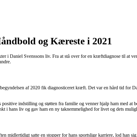
Håndbold og Kæreste i 2021
r i Daniel Svenssons liv. Fra at stå over for en kræftdiagnose til at ve
andre.
begyndelsen af 2020 fik diagnosticeret kræft. Det var en hård tid for Da
sitive indstilling og støtten fra familie og venner hjalp ham med at b
nkt i hans liv og gav ham en ny taknemmelighed for livet og dets mulig
 midlertidigt satte en stopper for hans sportslige karriere, lod han sig 