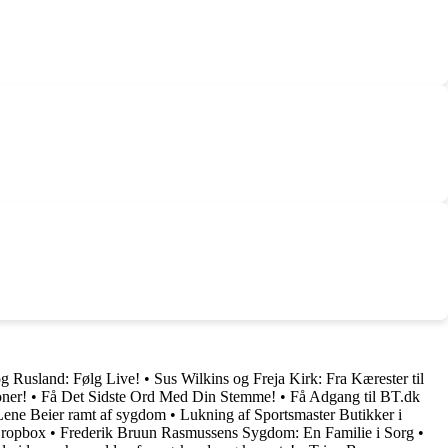
g Rusland: Følg Live!
•
Sus Wilkins og Freja Kirk: Fra Kærester til
oner!
•
Få Det Sidste Ord Med Din Stemme!
•
Få Adgang til BT.dk
Lene Beier ramt af sygdom
•
Lukning af Sportsmaster Butikker i
Dropbox
•
Frederik Bruun Rasmussens Sygdom: En Familie i Sorg
•