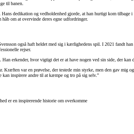
ge til banen.
ans dedikation og vedholdenhed gjorde, at han hurtigt kom tilbage i fo
m håb om at overvinde deres egne udfordringer.
Svensson også haft heldet med sig i kærlighedens spil. I 2021 fandt ha
ssionelle rejser.
 Han erkender, hvor vigtigt det er at have nogen ved sin side, der kan d
 år. Kræften var en prøvelse, der testede min styrke, men den gav mig og
e kan inspirere andre til at kæmpe og tro på sig selv.”
ighed er en inspirerende historie om overkomme