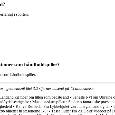
ld?
rfaring i sporten.
ationer som håndboldspiller?
er som håndboldspiller.
ar i gennemsnit fået
3.2
stjerner baseret på
13
anmeldelser
 Landand kæmper om titlen som bedste and
•
Seneste Nyt om Ukraine o
dflydelsesrige liv
•
Matador-skuespillere: Se deres fantastiske præstati
igheden!
•
Kanya Rørbech: Fra Lykkehjulet-vært til ægtemand og far
•
b billetter til sæsonerne 1-5!
•
Tessa Sutter Pik og Deler Videoer på 