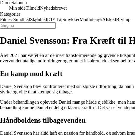
Dame
Salonen
Min side
Tilmeld
Nyhedsbrevet
Kategorier
Fitness
Sundhed
Skønhed
DIY
Tøj
Smykker
Mad
Interiør
Afsked
Bryllup
Daniel Svensson: Fra Kræft til 
Året 2021 har været en af de mest transformerende og givende tidspunkte
overvundet utallige udfordringer og er nu et inspirerende eksempel for 
En kamp mod kræft
Daniel Svensson blev konfronteret med sin største udfordring, da han i 
styrke og vilje til at kæmpe sig tilbage.
Under behandlingen oplevede Daniel mange hårde øjeblikke, men hans po
behandling kunne Daniel endelig erklæres kræftfri. Det var et vendepu
Håndboldens tilbagevenden
Daniel Svensson har altid haft en passion for håndbold, og selvom kræften