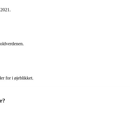
 2021.
boldverdenen.
r for i øjeblikket.
er?