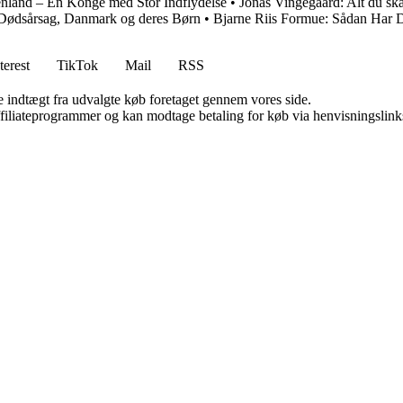
enland – En Konge med Stor Indflydelse
•
Jonas Vingegaard: Alt du ska
: Dødsårsag, Danmark og deres Børn
•
Bjarne Riis Formue: Sådan Har D
terest
TikTok
Mail
RSS
e indtægt fra udvalgte køb foretaget gennem vores side.
affiliateprogrammer og kan modtage betaling for køb via henvisningslinks