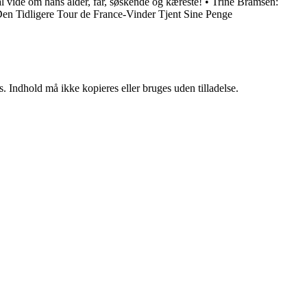
l vide om hans alder, far, søskende og kæreste!
•
Trine Bramsen:
en Tidligere Tour de France-Vinder Tjent Sine Penge
. Indhold må ikke kopieres eller bruges uden tilladelse.