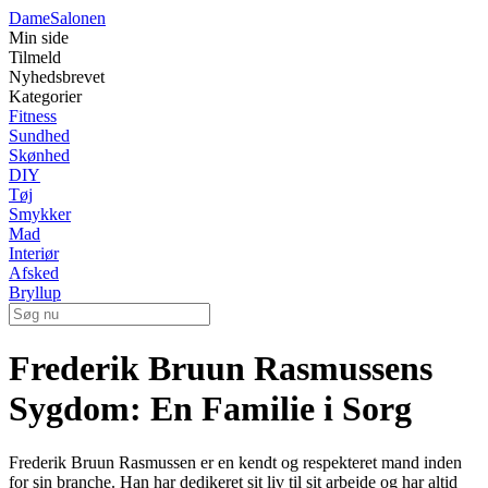
Dame
Salonen
Min side
Tilmeld
Nyhedsbrevet
Kategorier
Fitness
Sundhed
Skønhed
DIY
Tøj
Smykker
Mad
Interiør
Afsked
Bryllup
Frederik Bruun Rasmussens
Sygdom: En Familie i Sorg
Frederik Bruun Rasmussen er en kendt og respekteret mand inden
for sin branche. Han har dedikeret sit liv til sit arbejde og har altid