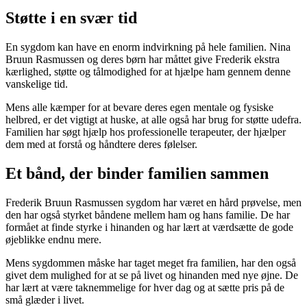
Støtte i en svær tid
En sygdom kan have en enorm indvirkning på hele familien. Nina
Bruun Rasmussen og deres børn har måttet give Frederik ekstra
kærlighed, støtte og tålmodighed for at hjælpe ham gennem denne
vanskelige tid.
Mens alle kæmper for at bevare deres egen mentale og fysiske
helbred, er det vigtigt at huske, at alle også har brug for støtte udefra.
Familien har søgt hjælp hos professionelle terapeuter, der hjælper
dem med at forstå og håndtere deres følelser.
Et bånd, der binder familien sammen
Frederik Bruun Rasmussen sygdom har været en hård prøvelse, men
den har også styrket båndene mellem ham og hans familie. De har
formået at finde styrke i hinanden og har lært at værdsætte de gode
øjeblikke endnu mere.
Mens sygdommen måske har taget meget fra familien, har den også
givet dem mulighed for at se på livet og hinanden med nye øjne. De
har lært at være taknemmelige for hver dag og at sætte pris på de
små glæder i livet.