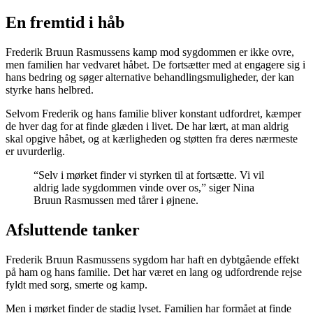
En fremtid i håb
Frederik Bruun Rasmussens kamp mod sygdommen er ikke ovre,
men familien har vedvaret håbet. De fortsætter med at engagere sig i
hans bedring og søger alternative behandlingsmuligheder, der kan
styrke hans helbred.
Selvom Frederik og hans familie bliver konstant udfordret, kæmper
de hver dag for at finde glæden i livet. De har lært, at man aldrig
skal opgive håbet, og at kærligheden og støtten fra deres nærmeste
er uvurderlig.
“Selv i mørket finder vi styrken til at fortsætte. Vi vil
aldrig lade sygdommen vinde over os,” siger Nina
Bruun Rasmussen med tårer i øjnene.
Afsluttende tanker
Frederik Bruun Rasmussens sygdom har haft en dybtgående effekt
på ham og hans familie. Det har været en lang og udfordrende rejse
fyldt med sorg, smerte og kamp.
Men i mørket finder de stadig lyset. Familien har formået at finde