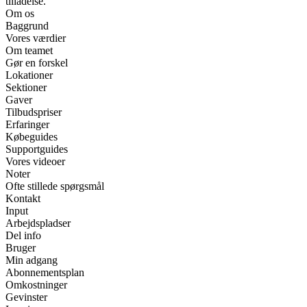
tilladelse.
Om os
Baggrund
Vores værdier
Om teamet
Gør en forskel
Lokationer
Sektioner
Gaver
Tilbudspriser
Erfaringer
Købeguides
Supportguides
Vores videoer
Noter
Ofte stillede spørgsmål
Kontakt
Input
Arbejdspladser
Del info
Bruger
Min adgang
Abonnementsplan
Omkostninger
Gevinster