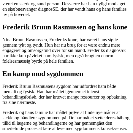
været en stærk og sund person. Desværre har han nyligt modtaget
en skæbnesvanger diagnosSE, der har vendt hans og hans families
liv på hovedet.
Frederik Bruun Rasmussen og hans kone
Nina Bruun Rasmussen, Frederiks kone, har været hans støtte
gennem tykt og tyndt. Hun har nu brug for at være endnu mere
engageret og omsorgsfuld over for sin mand. Frederiks diagnosSE
har ikke kun påvirket ham fysisk, men også bragt en enorm
følelsesmæssig byrde på hele familien.
En kamp mod sygdommen
Frederik Bruun Rasmussens sygdom har udfordret ham både
mentalt og fysisk. Han har måttet igennem et intenst
behandlingsforløb, der har krævet mange ressourcer og opbakning
fra sine nærmeste.
Frederik og hans familie har måttet prøve at finde nye måder at
tackle og håndtere sygdommen på. De har måttet sætte deres håb og
tillid til lægerne og behandlingerne og har gennemgået den
smertefulde proces at lære at leve med sygdommens konsekvenser.