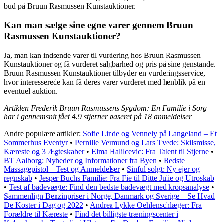
bud på Bruun Rasmussen Kunstauktioner.
Kan man sælge sine egne varer gennem Bruun
Rasmussen Kunstauktioner?
Ja, man kan indsende varer til vurdering hos Bruun Rasmussen
Kunstauktioner og få vurderet salgbarhed og pris på sine genstande.
Bruun Rasmussen Kunstauktioner tilbyder en vurderingsservice,
hvor interesserede kan få deres varer vurderet med henblik på en
eventuel auktion.
Artiklen Frederik Bruun Rasmussens Sygdom: En Familie i Sorg
har i gennemsnit fået
4.9
stjerner baseret på
18
anmeldelser
Andre populære artikler:
Sofie Linde og Vennely på Langeland – Et
Sommerhus Eventyr
•
Pernille Vermund og Lars Tvede: Skilsmisse,
Kæreste og 3 Ægteskaber
•
Elma Halilcevic: Fra Talent til Stjerne
•
BT Aalborg: Nyheder og Informationer fra Byen
•
Bedste
Massagepistol – Test og Anmeldelser
•
Sinful solgt: Ny ejer og
regnskab
•
Jesper Buchs Familie: Fra Fie til Ditte Julie og Utroskab
•
Test af badevægte: Find den bedste badevægt med kropsanalyse
•
Sammenlign Benzinpriser i Norge, Danmark og Sverige – Se Hvad
De Koster i Dag og 2022
•
Andrea Lykke Oehlenschlæger: Fra
Forældre til Kæreste
•
Find det billigste træningscenter i