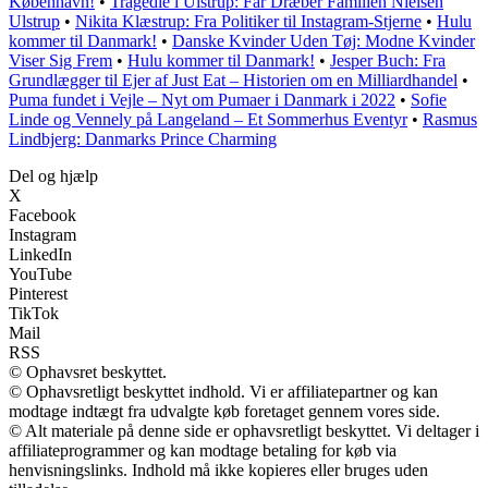
København!
•
Tragedie i Ulstrup: Far Dræber Familien Nielsen
Ulstrup
•
Nikita Klæstrup: Fra Politiker til Instagram-Stjerne
•
Hulu
kommer til Danmark!
•
Danske Kvinder Uden Tøj: Modne Kvinder
Viser Sig Frem
•
Hulu kommer til Danmark!
•
Jesper Buch: Fra
Grundlægger til Ejer af Just Eat – Historien om en Milliardhandel
•
Puma fundet i Vejle – Nyt om Pumaer i Danmark i 2022
•
Sofie
Linde og Vennely på Langeland – Et Sommerhus Eventyr
•
Rasmus
Lindbjerg: Danmarks Prince Charming
Del og hjælp
X
Facebook
Instagram
LinkedIn
YouTube
Pinterest
TikTok
Mail
RSS
© Ophavsret beskyttet.
© Ophavsretligt beskyttet indhold. Vi er affiliatepartner og kan
modtage indtægt fra udvalgte køb foretaget gennem vores side.
© Alt materiale på denne side er ophavsretligt beskyttet. Vi deltager i
affiliateprogrammer og kan modtage betaling for køb via
henvisningslinks. Indhold må ikke kopieres eller bruges uden