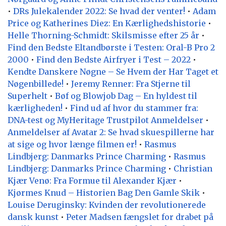
•
DRs Julekalender 2022: Se hvad der venter!
•
Adam
Price og Katherines Diez: En Kærlighedshistorie
•
Helle Thorning-Schmidt: Skilsmisse efter 25 år
•
Find den Bedste Eltandbørste i Testen: Oral-B Pro 2
2000
•
Find den Bedste Airfryer i Test – 2022
•
Kendte Danskere Nøgne – Se Hvem der Har Taget et
Nøgenbillede!
•
Jeremy Renner: Fra Stjerne til
Superhelt
•
Bøf og Blowjob Dag – En hyldest til
kærligheden!
•
Find ud af hvor du stammer fra:
DNA-test og MyHeritage Trustpilot Anmeldelser
•
Anmeldelser af Avatar 2: Se hvad skuespillerne har
at sige og hvor længe filmen er!
•
Rasmus
Lindbjerg: Danmarks Prince Charming
•
Rasmus
Lindbjerg: Danmarks Prince Charming
•
Christian
Kjær Venø: Fra Formue til Alexander Kjær
•
Kjørmes Knud – Historien Bag Den Gamle Skik
•
Louise Deruginsky: Kvinden der revolutionerede
dansk kunst
•
Peter Madsen fængslet for drabet på