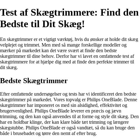
Test af Skægtrimmere: Find den
Bedste til Dit Skæg!
En skægtrimmer er et vigtigt værktøj, hvis du ønsker at holde dit skæg
velplejet og trimmet. Men med så mange forskellige modeller og
mærker på markedet kan det være svært at finde den bedste
skægtrimmer til dine behov. Derfor har vi lavet en omfattende test af
skægtrimmere for at hjælpe dig med at finde den perfekte trimmer til
dit skæg.
Bedste Skægtrimmer
Efter omfattende undersøgelser og tests har vi identificeret den bedste
skægtrimmer på markedet. Vores topvalg er Philips OneBlade. Denne
skægtrimmer har imponeret os med sin alsidighed, effektivitet og
brugervenlighed. Philips OneBlade leverer en præcis og jævn
trimning, og den kan også anvendes til at forme og style dit skæg. Den
har en holdbar klinge, der kan klare både tæt trimning og længere
skægstubbe. Philips OneBlade er også vandtæt, så du kan bruge den
både i brusebadet og tørre den nemt af efter brug.