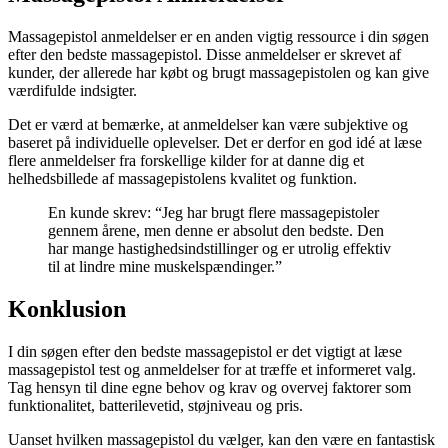
Massagepistol anmeldelser er en anden vigtig ressource i din søgen
efter den bedste massagepistol. Disse anmeldelser er skrevet af
kunder, der allerede har købt og brugt massagepistolen og kan give
værdifulde indsigter.
Det er værd at bemærke, at anmeldelser kan være subjektive og
baseret på individuelle oplevelser. Det er derfor en god idé at læse
flere anmeldelser fra forskellige kilder for at danne dig et
helhedsbillede af massagepistolens kvalitet og funktion.
En kunde skrev: “Jeg har brugt flere massagepistoler
gennem årene, men denne er absolut den bedste. Den
har mange hastighedsindstillinger og er utrolig effektiv
til at lindre mine muskelspændinger.”
Konklusion
I din søgen efter den bedste massagepistol er det vigtigt at læse
massagepistol test og anmeldelser for at træffe et informeret valg.
Tag hensyn til dine egne behov og krav og overvej faktorer som
funktionalitet, batterilevetid, støjniveau og pris.
Uanset hvilken massagepistol du vælger, kan den være en fantastisk