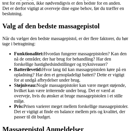
test for en person, ikke nødvendigvis er den bedste for en anden.
Det er derfor vigtigt at overveje dine egne behov, før du træffer en
beslutning.
Valg af den bedste massagepistol
Når du vælger den bedste massagepistol, er der flere faktorer, du bør
tage i betragtning:
Funktionalitet:
Hvordan fungerer massagepistolen? Kan den
nå de områder, der har brug for behandling? Har den
forskellige hastighedsindstillinger og trykniveauer?
Batterilevetid:
Hvor lang tid kan massagepistolen køre på en
opladning? Har den et genopladeligt batteri? Dette er vigtigt
for at undgå afbrydelser under brug.
Støjniveau:
Nogle massagepistoler kan være meget støjende,
hvilket kan være irriterende under brug. Det er værd at
overveje, hvis du ønsker at bruge massagepistolen i et stille
miljø.
Pris:
Prisen varierer meget mellem forskellige massagepistoler.
Det er vigtigt at finde en balance mellem pris og kvalitet, der
passer til dit budget.
Massagepistol Anmeldelser