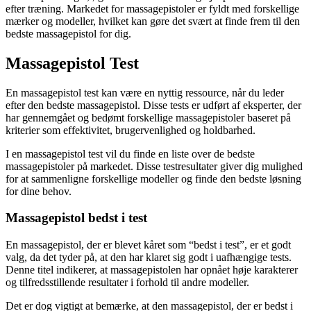
efter træning. Markedet for massagepistoler er fyldt med forskellige
mærker og modeller, hvilket kan gøre det svært at finde frem til den
bedste massagepistol for dig.
Massagepistol Test
En massagepistol test kan være en nyttig ressource, når du leder
efter den bedste massagepistol. Disse tests er udført af eksperter, der
har gennemgået og bedømt forskellige massagepistoler baseret på
kriterier som effektivitet, brugervenlighed og holdbarhed.
I en massagepistol test vil du finde en liste over de bedste
massagepistoler på markedet. Disse testresultater giver dig mulighed
for at sammenligne forskellige modeller og finde den bedste løsning
for dine behov.
Massagepistol bedst i test
En massagepistol, der er blevet kåret som “bedst i test”, er et godt
valg, da det tyder på, at den har klaret sig godt i uafhængige tests.
Denne titel indikerer, at massagepistolen har opnået høje karakterer
og tilfredsstillende resultater i forhold til andre modeller.
Det er dog vigtigt at bemærke, at den massagepistol, der er bedst i