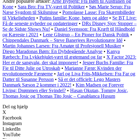
Andre populære artikler:
Arne Bybjerg: Fra Børn til Australien og
Kone
•
Sara Bro: Fra TV-vært til Politiker
•
Søs Marie Serup: Fra
Næse Sygdom til Skilsmisse
•
Pornolasse Lasse: Fra Skærmbilleder
til Virkeligheden
•
Putins familie: Kone, børn og alder
•
Se BT Live:
Få de seneste nyheder og opdateringer
•
DRs Disney Sjov Stopper –
Se de Sidste Shows Nu!
•
Daniel Svensson: Fra Kræft til Håndbold
og Kæreste i 2021
•
Lene Glistrup – En Pioner for Dansk Politik
•
Chippendales Danmark – Steve Banerjees Revolutionære Idé
•
Martin Johannes Larsen: Fra Amatør til Profesjonell Musiker
•
Diego Maradonas Børn: En Dybdegående Analyse
•
Kanya
Rørbech: Fra Lykkehjulet-vært til ægtemand og far
•
X Factor 2023:
Her er de sangvalg, der skal imponere!
•
Jesper Buchs Familie: Fra
Fie til Ditte Julie og Utroskab
•
Marianne Færø: Kvinden der
revolutionerede Færøerne
•
Jarl og Liva Friis-Mikkelsen: Fra Far og
Datter til Susanne Persson
•
Så er det officielt: Lego Masters
Danmark Sæson 2 kommer i 2022!
•
Kim Madsen og Forever
Living: Drømmen eller Svindel?
•
Hasan Okutan, Tommy Josic,
Thomas Josic og Thomas Tito Josic – Casablanca Husum
Del og hjælp
X
Facebook
Instagram
LinkedIn
YouTube