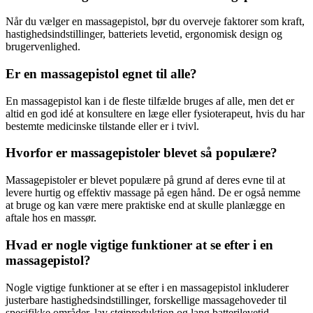
Når du vælger en massagepistol, bør du overveje faktorer som kraft,
hastighedsindstillinger, batteriets levetid, ergonomisk design og
brugervenlighed.
Er en massagepistol egnet til alle?
En massagepistol kan i de fleste tilfælde bruges af alle, men det er
altid en god idé at konsultere en læge eller fysioterapeut, hvis du har
bestemte medicinske tilstande eller er i tvivl.
Hvorfor er massagepistoler blevet så populære?
Massagepistoler er blevet populære på grund af deres evne til at
levere hurtig og effektiv massage på egen hånd. De er også nemme
at bruge og kan være mere praktiske end at skulle planlægge en
aftale hos en massør.
Hvad er nogle vigtige funktioner at se efter i en
massagepistol?
Nogle vigtige funktioner at se efter i en massagepistol inkluderer
justerbare hastighedsindstillinger, forskellige massagehoveder til
specifikke områder, lav støjproduktion og lang batterilevetid.