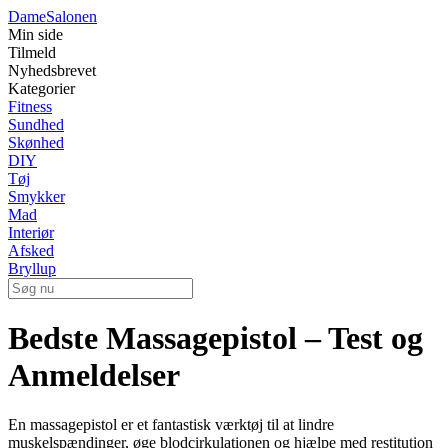
Dame
Salonen
Min side
Tilmeld
Nyhedsbrevet
Kategorier
Fitness
Sundhed
Skønhed
DIY
Tøj
Smykker
Mad
Interiør
Afsked
Bryllup
Bedste Massagepistol – Test og
Anmeldelser
En massagepistol er et fantastisk værktøj til at lindre
muskelspændinger, øge blodcirkulationen og hjælpe med restitution