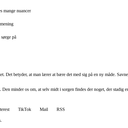
nes mange nuancer
g mening
t sørge på
stet. Det betyder, at man lærer at bære det med sig på en ny måde. Savne
en minder os om, at selv midt i sorgen findes der noget, der stadig er 
terest
TikTok
Mail
RSS
.