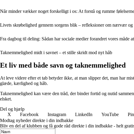
Når minder vækker noget forskelligt i os: At forstå og rumme følelser
Livets skrøbelighed gennem sorgens blik – refleksioner om nærvær o
Fra dagbog til deling: Sådan har sociale medier forandret vores måde a
Taknemmelighed midt i savnet – et stille skridt mod nyt håb
Et liv med både savn og taknemmelighed
At leve videre efter et tab betyder ikke, at man slipper det, man har mi
glæde, kærlighed og håb.
Taknemmelighed kan være den tråd, der binder fortid og nutid sammen. D
elsket.
Del og hjælp
X
Facebook
Instagram
LinkedIn
YouTube
Pin
Modtag nyheder direkte i din indbakke
Bliv en del af klubben og få gode råd direkte i din indbakke - helt gratis