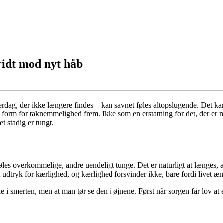
ridt mod nyt håb
erdag, der ikke længere findes – kan savnet føles altopslugende. Det kan
 form for taknemmelighed frem. Ikke som en erstatning for det, der er 
t stadig er tungt.
øles overkommelige, andre uendeligt tunge. Det er naturligt at længes, 
udtryk for kærlighed, og kærlighed forsvinder ikke, bare fordi livet æn
e i smerten, men at man tør se den i øjnene. Først når sorgen får lov at