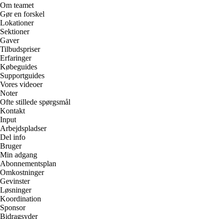
Om teamet
Gør en forskel
Lokationer
Sektioner
Gaver
Tilbudspriser
Erfaringer
Købeguides
Supportguides
Vores videoer
Noter
Ofte stillede spørgsmål
Kontakt
Input
Arbejdspladser
Del info
Bruger
Min adgang
Abonnementsplan
Omkostninger
Gevinster
Løsninger
Koordination
Sponsor
Bidragsyder