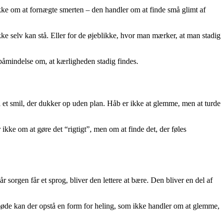
e om at fornægte smerten – den handler om at finde små glimt af
e selv kan stå. Eller for de øjeblikke, hvor man mærker, at man stadig
 påmindelse om, at kærligheden stadig findes.
r, i et smil, der dukker op uden plan. Håb er ikke at glemme, men at turde
r ikke om at gøre det “rigtigt”, men om at finde det, der føles
sorgen får et sprog, bliver den lettere at bære. Den bliver en del af
t møde kan der opstå en form for heling, som ikke handler om at glemme,