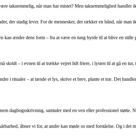
ære taknemmelig, når man har mistet? Men taknemmelighed handler ikk
r, der stadig lever. For de mennesker, der rækker en hånd, når man ikk
 kan ændre dens form – fra at være en tung byrde til at blive en stille
kridt – i evnen til at trække vejret lidt friere, i lysten til at gå en tu
dre i ritualer – at tænde et lys, skrive et brev, plante et træ. Det handle
em dagbogsskrivning, samtaler med en ven eller professionel støtte. Når 
s sårbarhed, åbner vi for, at andre kan møde os med forståelse. Og i de