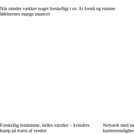
Når minder vækker noget forskelligt i os: At forstå og rumme
følelsernes mange nuancer
Forskellig feminisme, fælles værdier – kvinders
Netværk med me
kamp på tværs af verden
karrieremulighed