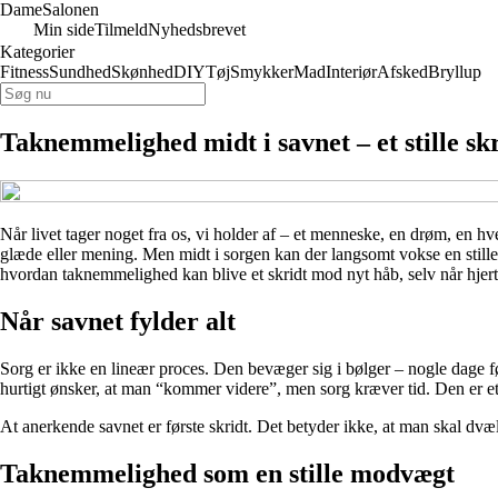
Dame
Salonen
Min side
Tilmeld
Nyhedsbrevet
Kategorier
Fitness
Sundhed
Skønhed
DIY
Tøj
Smykker
Mad
Interiør
Afsked
Bryllup
Taknemmelighed midt i savnet – et stille sk
Når livet tager noget fra os, vi holder af – et menneske, en drøm, en hv
glæde eller mening. Men midt i sorgen kan der langsomt vokse en stille
hvordan taknemmelighed kan blive et skridt mod nyt håb, selv når hjerte
Når savnet fylder alt
Sorg er ikke en lineær proces. Den bevæger sig i bølger – nogle dage f
hurtigt ønsker, at man “kommer videre”, men sorg kræver tid. Den er et 
At anerkende savnet er første skridt. Det betyder ikke, at man skal dvæl
Taknemmelighed som en stille modvægt