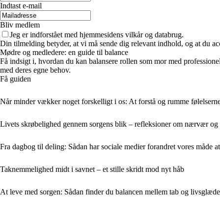
Indtast e-mail
Bliv medlem
Jeg er indforstået med hjemmesidens vilkår og databrug.
Din tilmelding betyder, at vi må sende dig relevant indhold, og at du ac
Mødre og medledere: en guide til balance
Få indsigt i, hvordan du kan balansere rollen som mor med professionell
med deres egne behov.
Få guiden
Når minder vækker noget forskelligt i os: At forstå og rumme følelser
Livets skrøbelighed gennem sorgens blik – refleksioner om nærvær o
Fra dagbog til deling: Sådan har sociale medier forandret vores måde a
Taknemmelighed midt i savnet – et stille skridt mod nyt håb
At leve med sorgen: Sådan finder du balancen mellem tab og livsglæde