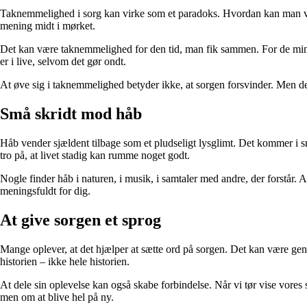
Taknemmelighed i sorg kan virke som et paradoks. Hvordan kan man v
mening midt i mørket.
Det kan være taknemmelighed for den tid, man fik sammen. For de minde
er i live, selvom det gør ondt.
At øve sig i taknemmelighed betyder ikke, at sorgen forsvinder. Men den
Små skridt mod håb
Håb vender sjældent tilbage som et pludseligt lysglimt. Det kommer i små s
tro på, at livet stadig kan rumme noget godt.
Nogle finder håb i naturen, i musik, i samtaler med andre, der forstår. An
meningsfuldt for dig.
At give sorgen et sprog
Mange oplever, at det hjælper at sætte ord på sorgen. Det kan være genn
historien – ikke hele historien.
At dele sin oplevelse kan også skabe forbindelse. Når vi tør vise vore
men om at blive hel på ny.