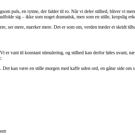
om puls, en rytme, der falder til ro. Når vi deler stilhed, bliver vi 
 at udfolde sig – ikke som noget dramatisk, men som en stille, kropslig e
re, ser mere, mærker mere. Det er som om, verden træder et skridt tilbag
. Vi er vant til konstant stimulering, og stilhed kan derfor føles uvant,
r.
. Det kan være en stille morgen med kaffe uden ord, en gåtur side om sid
 rum