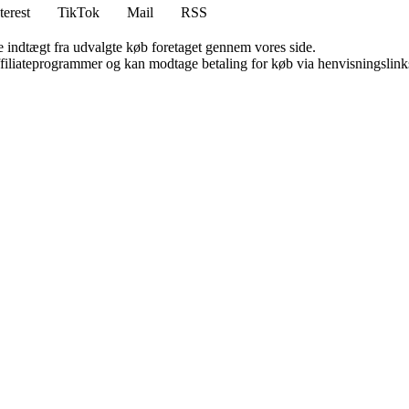
terest
TikTok
Mail
RSS
e indtægt fra udvalgte køb foretaget gennem vores side.
affiliateprogrammer og kan modtage betaling for køb via henvisningslinks