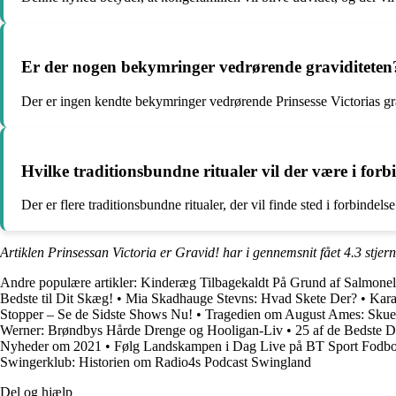
Er der nogen bekymringer vedrørende graviditeten
Der er ingen kendte bekymringer vedrørende Prinsesse Victorias gr
Hvilke traditionsbundne ritualer vil der være i forb
Der er flere traditionsbundne ritualer, der vil finde sted i forbind
Artiklen Prinsessan Victoria er Gravid! har i gennemsnit fået
4.3
stjer
Andre populære artikler:
Kinderæg Tilbagekaldt På Grund af Salmone
Bedste til Dit Skæg!
•
Mia Skadhauge Stevns: Hvad Skete Der?
•
Kara
Stopper – Se de Sidste Shows Nu!
•
Tragedien om August Ames: Skuespi
Werner: Brøndbys Hårde Drenge og Hooligan-Liv
•
25 af de Bedste 
Nyheder om 2021
•
Følg Landskampen i Dag Live på BT Sport Fodbo
Swingerklub: Historien om Radio4s Podcast Swingland
Del og hjælp