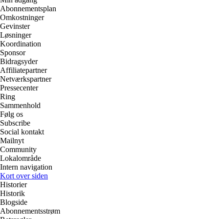
Abonnementsplan
Omkostninger
Gevinster
Løsninger
Koordination
Sponsor
Bidragsyder
Affiliatepartner
Netværkspartner
Pressecenter
Ring
Sammenhold
Følg os
Subscribe
Social kontakt
Mailnyt
Community
Lokalområde
Intern navigation
Kort over siden
Historier
Historik
Blogside
Abonnementsstrøm