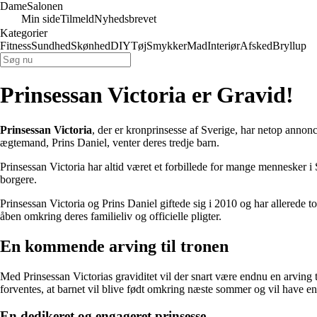
Dame
Salonen
Min side
Tilmeld
Nyhedsbrevet
Kategorier
Fitness
Sundhed
Skønhed
DIY
Tøj
Smykker
Mad
Interiør
Afsked
Bryllup
Prinsessan Victoria er Gravid!
Prinsessan Victoria
, der er kronprinsesse af Sverige, har netop annon
ægtemand, Prins Daniel, venter deres tredje barn.
Prinsessan Victoria har altid været et forbillede for mange mennesker 
borgere.
Prinsessan Victoria og Prins Daniel giftede sig i 2010 og har allerede 
åben omkring deres familieliv og officielle pligter.
En kommende arving til tronen
Med Prinsessan Victorias graviditet vil der snart være endnu en arving t
forventes, at barnet vil blive født omkring næste sommer og vil have en 
En dedikeret og engageret prinsesse