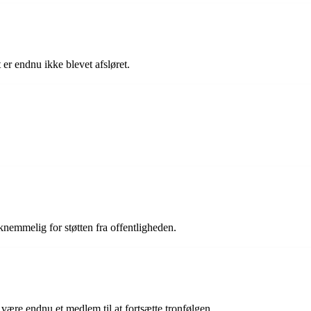
er endnu ikke blevet afsløret.
aknemmelig for støtten fra offentligheden.
 være endnu et medlem til at fortsætte tronfølgen.