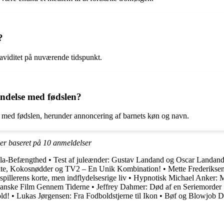
?
aviditet på nuværende tidspunkt.
indelse med fødslen?
else med fødslen, herunder annoncering af barnets køn og navn.
ner baseret på
10
anmeldelser
lla-Befængthed
•
Test af juleænder: Gustav Landand og Oscar Landand
te, Kokosnødder og TV2 – En Unik Kombination!
•
Mette Frederiksen
llerens korte, men indflydelsesrige liv
•
Hypnotisk Michael Anker: 
Danske Film Gennem Tiderne
•
Jeffrey Dahmer: Død af en Seriemorder
ld!
•
Lukas Jørgensen: Fra Fodboldstjerne til Ikon
•
Bøf og Blowjob Da