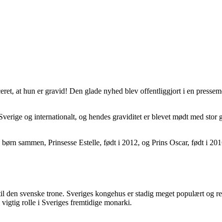
ceret, at hun er gravid! Den glade nyhed blev offentliggjort i en press
i Sverige og internationalt, og hendes graviditet er blevet mødt med st
to børn sammen, Prinsesse Estelle, født i 2012, og Prins Oscar, født i 2
il den svenske trone. Sveriges kongehus er stadig meget populært og resp
vigtig rolle i Sveriges fremtidige monarki.