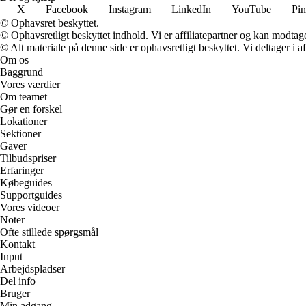
X
Facebook
Instagram
LinkedIn
YouTube
Pin
© Ophavsret beskyttet.
© Ophavsretligt beskyttet indhold. Vi er affiliatepartner og kan modtag
© Alt materiale på denne side er ophavsretligt beskyttet. Vi deltager i 
Om os
Baggrund
Vores værdier
Om teamet
Gør en forskel
Lokationer
Sektioner
Gaver
Tilbudspriser
Erfaringer
Købeguides
Supportguides
Vores videoer
Noter
Ofte stillede spørgsmål
Kontakt
Input
Arbejdspladser
Del info
Bruger
Min adgang