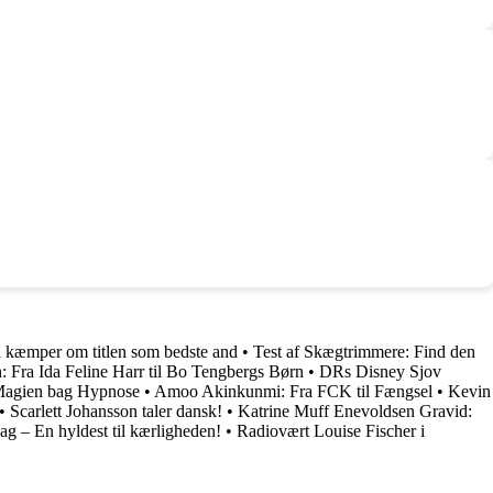
 kæmper om titlen som bedste and
•
Test af Skægtrimmere: Find den
: Fra Ida Feline Harr til Bo Tengbergs Børn
•
DRs Disney Sjov
Magien bag Hypnose
•
Amoo Akinkunmi: Fra FCK til Fængsel
•
Kevin
•
Scarlett Johansson taler dansk!
•
Katrine Muff Enevoldsen Gravid:
g – En hyldest til kærligheden!
•
Radiovært Louise Fischer i