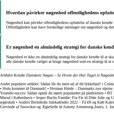
Hvordan påvirker nøgenhed offentlighedens opfatte
Nøgenhed kan påvirke offentlighedens opfattelse af danske kendte
Offentligheden kan have forskellige meninger om nøgenhed og dets e
Er nøgenhed en almindelig strategi for danske ken
Nøgenhed er ikke en almindelig strategi for danske kendte til at sk
alle danske kendte vælger at bruge nøgenhed som en strategi til a
Artiklen Kendte Danskere Nøgne – Se Hvem der Har Taget et Nøgenbil
Andre populære artikler:
Sådan får du mest ud af dit lykkehjul!
•
Crist
•
Hulu kommer til Danmark!
•
Herman Himle – Danmarks nye stjerne p
Youtube-succes: Sådan opnår du større popularitet på platformen
•
BT F
Mænd i København
•
Jesper Buchs Familie: Fra Fie til Ditte Julie og 
ægteskab
•
Anders Breinholts Julekalender 2022 – Få Øl og Køb Kale
Grevinde af Snowdon og Ægtefælle til Antony Armstrong-Jones, 1. Ja