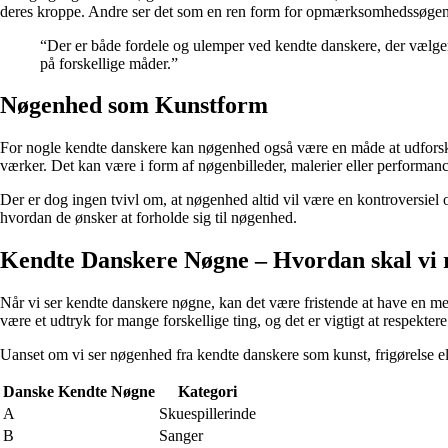
deres kroppe. Andre ser det som en ren form for opmærksomhedssøgen e
“Der er både fordele og ulemper ved kendte danskere, der vælger a
på forskellige måder.”
Nøgenhed som Kunstform
For nogle kendte danskere kan nøgenhed også være en måde at udforske 
værker. Det kan være i form af nøgenbilleder, malerier eller performan
Der er dog ingen tvivl om, at nøgenhed altid vil være en kontroversiel o
hvordan de ønsker at forholde sig til nøgenhed.
Kendte Danskere Nøgne – Hvordan skal vi 
Når vi ser kendte danskere nøgne, kan det være fristende at have en men
være et udtryk for mange forskellige ting, og det er vigtigt at respektere
Uanset om vi ser nøgenhed fra kendte danskere som kunst, frigørelse e
Danske Kendte Nøgne
Kategori
A
Skuespillerinde
B
Sanger