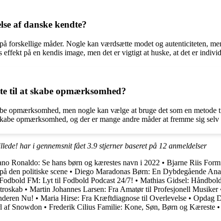
lse af danske kendte?
 på forskellige måder. Nogle kan værdsætte modet og autenticiteten, 
ffekt på en kendis image, men det er vigtigt at huske, at det er indivi
dte til at skabe opmærksomhed?
abe opmærksomhed, men nogle kan vælge at bruge det som en metode til at
t skabe opmærksomhed, og der er mange andre måder at fremme sig selv 
lede! har i gennemsnit fået
3.9
stjerner baseret på
12
anmeldelser
iano Ronaldo: Se hans børn og kærestes navn i 2022
•
Bjarne Riis Form
å den politiske scene
•
Diego Maradonas Børn: En Dybdegående Ana
odbold FM: Lyt til Fodbold Podcast 24/7!
•
Mathias Gidsel: Håndbold
Utroskab
•
Martin Johannes Larsen: Fra Amatør til Profesjonell Musiker
nderen Nu!
•
Maria Hirse: Fra Kræftdiagnose til Overlevelse
•
Opdag Da
rl af Snowdon
•
Frederik Cilius Familie: Kone, Søn, Børn og Kæreste