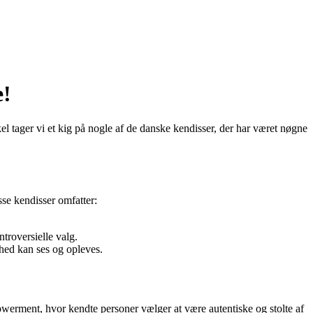
e!
kel tager vi et kig på nogle af de danske kendisser, der har været nøgne
sse kendisser omfatter:
troversielle valg.
hed kan ses og opleves.
erment, hvor kendte personer vælger at være autentiske og stolte af