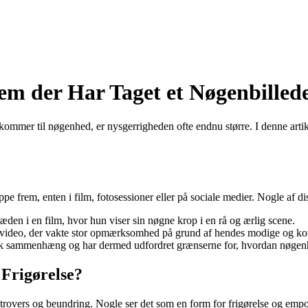
m der Har Taget et Nøgenbilled
et kommer til nøgenhed, er nysgerrigheden ofte endnu større. I denne arti
pe frem, enten i film, fotosessioner eller på sociale medier. Nogle af di
æden i en film, hvor hun viser sin nøgne krop i en rå og ærlig scene.
sikvideo, der vakte stor opmærksomhed på grund af hendes modige og kon
risk sammenhæng og har dermed udfordret grænserne for, hvordan nøgen
Frigørelse?
vers og beundring. Nogle ser det som en form for frigørelse og empow