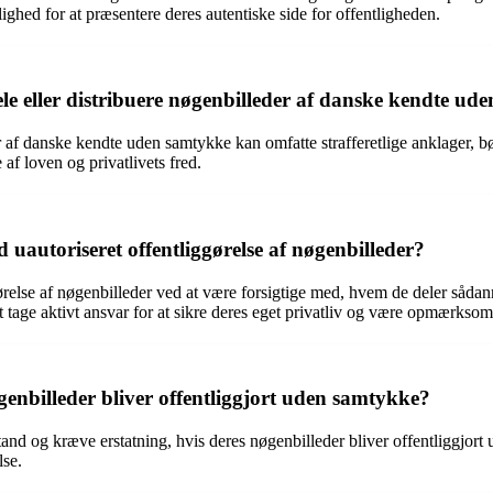
ighed for at præsentere deres autentiske side for offentligheden.
ele eller distribuere nøgenbilleder af danske kendte u
 af danske kendte uden samtykke kan omfatte strafferetlige anklager, bøde
af loven og privatlivets fred.
uautoriseret offentliggørelse af nøgenbilleder?
relse af nøgenbilleder ved at være forsigtige med, hvem de deler sådann
at tage aktivt ansvar for at sikre deres eget privatliv og være opmærksom
genbilleder bliver offentliggjort uden samtykke?
stand og kræve erstatning, hvis deres nøgenbilleder bliver offentliggjort
lse.