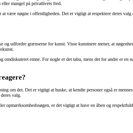
ller mangel på privatlivets fred.
t være nøgne i offentligheden. Det er vigtigt at respektere deres valg 
og udfordre grænserne for kunst. Visse kunstnere mener, at nøgenhed ka
cekunst.
g omdiskuteret emne. For nogle er det tabu, mens det for andre er en natu
reagere?
ing om det. Det er vigtigt at huske, at kendte personer også er mennesk
 deres valg.
ller opmærksomhedssøgen, er det vigtigt at have en åben og respektful