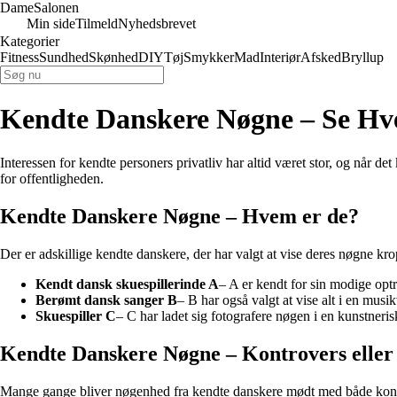
Dame
Salonen
Min side
Tilmeld
Nyhedsbrevet
Kategorier
Fitness
Sundhed
Skønhed
DIY
Tøj
Smykker
Mad
Interiør
Afsked
Bryllup
Kendte Danskere Nøgne – Se Hve
Interessen for kendte personers privatliv har altid været stor, og når d
for offentligheden.
Kendte Danskere Nøgne – Hvem er de?
Der er adskillige kendte danskere, der har valgt at vise deres nøgne krop
Kendt dansk skuespillerinde A
– A er kendt for sin modige optr
Berømt dansk sanger B
– B har også valgt at vise alt i en mu
Skuespiller C
– C har ladet sig fotografere nøgen i en kunstne
Kendte Danskere Nøgne – Kontrovers eller 
Mange gange bliver nøgenhed fra kendte danskere mødt med både kontro