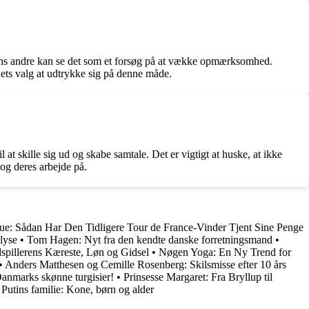
mens andre kan se det som et forsøg på at vække opmærksomhed.
dets valg at udtrykke sig på denne måde.
 skille sig ud og skabe samtale. Det er vigtigt at huske, at ikke
og deres arbejde på.
ue: Sådan Har Den Tidligere Tour de France-Vinder Tjent Sine Penge
lyse
•
Tom Hagen: Nyt fra den kendte danske forretningsmand
•
spillerens Kæreste, Løn og Gidsel
•
Nøgen Yoga: En Ny Trend for
•
Anders Matthesen og Cemille Rosenberg: Skilsmisse efter 10 års
nmarks skønne turgisier!
•
Prinsesse Margaret: Fra Bryllup til
•
Putins familie: Kone, børn og alder