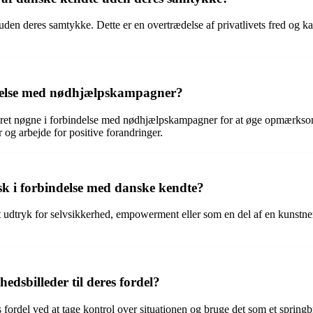
 uden deres samtykke. Dette er en overtrædelse af privatlivets fred og ka
ndelse med nødhjælpskampagner?
eret nøgne i forbindelse med nødhjælpskampagner for at øge opmærkso
g arbejde for positive forandringer.
k i forbindelse med danske kendte?
t udtryk for selvsikkerhed, empowerment eller som en del af en kunstn
dsbilleder til deres fordel?
s fordel ved at tage kontrol over situationen og bruge det som et springb