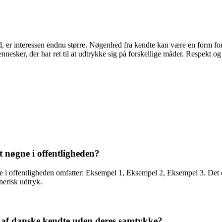
ed, er interessen endnu større. Nøgenhed fra kendte kan være en form f
mennesker, der har ret til at udtrykke sig på forskellige måder. Respekt
t nøgne i offentligheden?
ne i offentligheden omfatter: Eksempel 1, Eksempel 2, Eksempel 3. Det e
nerisk udtryk.
der af danske kendte uden deres samtykke?