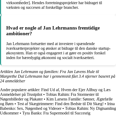
virksomheder]. Hendes forretningsprojekter har bidraget til
væksten og succesen af forskellige brancher.
Hvad er nogle af Jan Lehrmanns fremtidige
ambitioner?
Jan Lehrmann fortsætter med at investere i spændende
iværksætterprojekter og ønsker at bidrage til den danske startup-
økosystem. Han er også engageret i at gøre en positiv forskel
inden for bæredygtig økonomi og socialt iværksætteri.
Artiklen Jan Lehrmann og familien: Fra Jan Løvens Hule til
Margrethe Dal Lehrmann har i gennemsnit fået
3.4
stjerner baseret på
24
anmeldelser
Andre populære artikler:
Find Ud af, Hvem der Ejer Allbuy og Læs
Anmeldelser på Trustpilot
•
Tobias Rahim: Fra Stormester til
Nøgenbilleder og Plakater
•
Kim Larsens Familie: Sønner, Ægtefælle
og Børn
•
Test af Skægtrimmere: Find den Bedste til Dit Skæg!
•
Irina
Babenko: Sex, Nøgenhed og Videoer
•
Tobias Rahim: Ny Digtsamling
Udkommer
•
Tyra Banks: Fra Supermodel til Succesrig