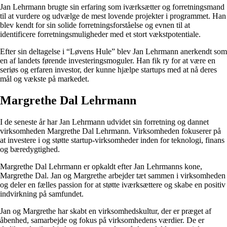
Jan Lehrmann brugte sin erfaring som iværksætter og forretningsmand
til at vurdere og udvælge de mest lovende projekter i programmet. Han
blev kendt for sin solide forretningsforståelse og evnen til at
identificere forretningsmuligheder med et stort vækstpotentiale.
Efter sin deltagelse i “Løvens Hule” blev Jan Lehrmann anerkendt som
en af landets førende investeringsmoguler. Han fik ry for at være en
seriøs og erfaren investor, der kunne hjælpe startups med at nå deres
mål og vækste på markedet.
Margrethe Dal Lehrmann
I de seneste år har Jan Lehrmann udvidet sin forretning og dannet
virksomheden Margrethe Dal Lehrmann. Virksomheden fokuserer på
at investere i og støtte startup-virksomheder inden for teknologi, finans
og bæredygtighed.
Margrethe Dal Lehrmann er opkaldt efter Jan Lehrmanns kone,
Margrethe Dal. Jan og Margrethe arbejder tæt sammen i virksomheden
og deler en fælles passion for at støtte iværksættere og skabe en positiv
indvirkning på samfundet.
Jan og Margrethe har skabt en virksomhedskultur, der er præget af
åbenhed, samarbejde og fokus på virksomhedens værdier. De er