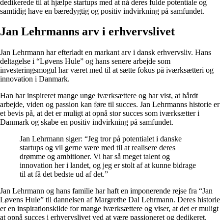
dedikerede til at hjælpe startups med at nå deres fulde potentiale og
samtidig have en bæredygtig og positiv indvirkning på samfundet.
Jan Lehrmanns arv i erhvervslivet
Jan Lehrmann har efterladt en markant arv i dansk erhvervsliv. Hans
deltagelse i “Løvens Hule” og hans senere arbejde som
investeringsmogul har været med til at sætte fokus på iværksætteri og
innovation i Danmark.
Han har inspireret mange unge iværksættere og har vist, at hårdt
arbejde, viden og passion kan føre til succes. Jan Lehrmanns historie er
et bevis på, at det er muligt at opnå stor succes som iværksætter i
Danmark og skabe en positiv indvirkning på samfundet.
Jan Lehrmann siger: “Jeg tror på potentialet i danske
startups og vil gerne være med til at realisere deres
drømme og ambitioner. Vi har så meget talent og
innovation her i landet, og jeg er stolt af at kunne bidrage
til at få det bedste ud af det.”
Jan Lehrmann og hans familie har haft en imponerende rejse fra “Jan
Løvens Hule” til dannelsen af Margrethe Dal Lehrmann. Deres historie
er en inspirationskilde for mange iværksættere og viser, at det er muligt
at opnå succes i erhvervslivet ved at være passioneret og dedikeret.