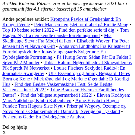
Artiklen Katerina Pitzner: Her er hendes nye kæreste i 2021 har i
gennemsnit fået
4.1
stjerner baseret på
35
anmeldelser
Andre populære artikler:
Kronprins Pavlos af Grækenland: En
Konge i Vente
•
Peter Madsen fængslet for drabet på Emilie Meng
•
Top 10 bedste serier i 2022 – Find den perfekte serie til dig!
•
Tom
Hagen: Nyt fra den kendte danske forretningsmand
•
Mia
Skadhauge Stevn: Fra Model til Ikon
•
Elisabeth Wæver: Fra Peter
Jensen til Nyt Navn og Gift
•
Anna von Lindholm: Fra Kunstner til
Forretningskvinde
•
Jonas Vingegaards Svigermor: En
Dybdegående Portrætning
•
Få Hurtig Søvn: Sådan Får Du Faldet I
Søvn På 2 Minutter
•
Tobias Rahim: Nøgenbillede af Skuespillerens
Pik Spredt På Netværket
•
Louise Fischers Sexlyde i Radio4: En
Journalists Swingerliv
•
Ulla Essendrop og Jimmy Bøjgaard: Deres
Børn og Kone
•
Mick Øgendahl og Marlene Øgendahl: Et Kærligt
Hus
•
Find den Bedste Vaskemaskine i Test: Se de Bedste
Vaskemaskiner i 2022!
•
Trine Bramsen: Hvem er Far til hendes
Datter?
•
Find det billigste supermarked i 2022!
•
Eleven Kødbyen:
Mars Natklub og Klub i København
•
Anne-Elisabeth Hagen
Fundet: Tom Hagens Siste Nytt
•
Priser på Wegovy, Ozempic og
Novo Nordisk Slankemiddel i Danmark, Sverige og Tyskland
•
Pusherens Gade: En Dybdegående Analyse
Del og hjælp
X