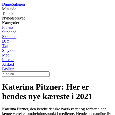
Dame
Salonen
Min side
Tilmeld
Nyhedsbrevet
Kategorier
Fitness
Sundhed
Skønhed
DIY
Tøj
Smykker
Mad
Interiør
Afsked
Bryllup
Katerina Pitzner: Her er
hendes nye kæreste i 2021
Katerina Pitzner, den kendte danske iværksætter og forfatter, har
længe været et omdrejningspunkt i medierne. Hendes personlige liv