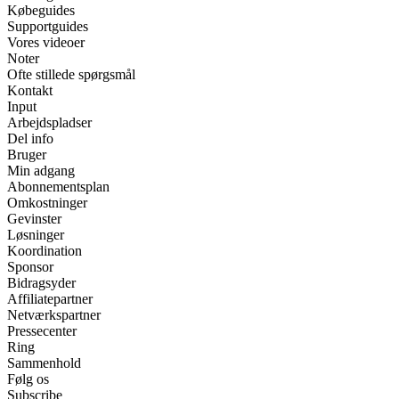
Købeguides
Supportguides
Vores videoer
Noter
Ofte stillede spørgsmål
Kontakt
Input
Arbejdspladser
Del info
Bruger
Min adgang
Abonnementsplan
Omkostninger
Gevinster
Løsninger
Koordination
Sponsor
Bidragsyder
Affiliatepartner
Netværkspartner
Pressecenter
Ring
Sammenhold
Følg os
Subscribe