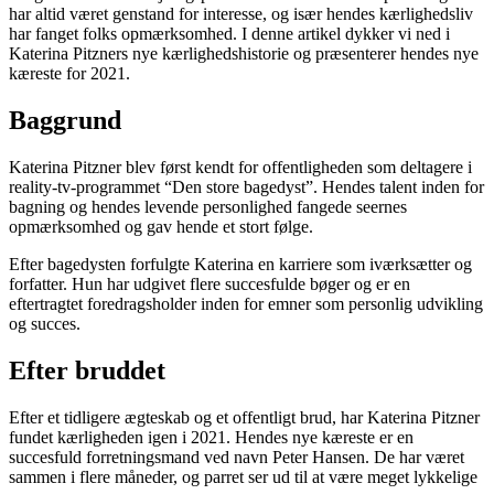
har altid været genstand for interesse, og især hendes kærlighedsliv
har fanget folks opmærksomhed. I denne artikel dykker vi ned i
Katerina Pitzners nye kærlighedshistorie og præsenterer hendes nye
kæreste for 2021.
Baggrund
Katerina Pitzner blev først kendt for offentligheden som deltagere i
reality-tv-programmet “Den store bagedyst”. Hendes talent inden for
bagning og hendes levende personlighed fangede seernes
opmærksomhed og gav hende et stort følge.
Efter bagedysten forfulgte Katerina en karriere som iværksætter og
forfatter. Hun har udgivet flere succesfulde bøger og er en
eftertragtet foredragsholder inden for emner som personlig udvikling
og succes.
Efter bruddet
Efter et tidligere ægteskab og et offentligt brud, har Katerina Pitzner
fundet kærligheden igen i 2021. Hendes nye kæreste er en
succesfuld forretningsmand ved navn Peter Hansen. De har været
sammen i flere måneder, og parret ser ud til at være meget lykkelige