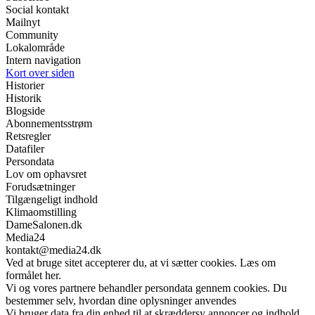
Social kontakt
Mailnyt
Community
Lokalområde
Intern navigation
Kort over siden
Historier
Historik
Blogside
Abonnementsstrøm
Retsregler
Datafiler
Persondata
Lov om ophavsret
Forudsætninger
Tilgængeligt indhold
Klimaomstilling
DameSalonen.dk
Media24
kontakt@media24.dk
Ved at bruge sitet accepterer du, at vi sætter cookies. Læs om
formålet her.
Vi og vores partnere behandler persondata gennem cookies. Du
bestemmer selv, hvordan dine oplysninger anvendes
Vi bruger data fra din enhed til at skræddersy annoncer og indhold,