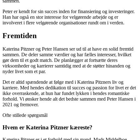
sammen.
Peter er kendt for sin succes inden for finansiering og investeringer.
Han har også en stor interesse for velgørende arbejde og er
involveret i flere velgørende organisationer rundt om i verden.
Fremtiden
Katerina Pitzner og Peter Hansen ser ud til at have en solid fremtid
sammen. De deler samme værdier og har fælles interesser, hvilket
gør dem til et godt match. De planlægger at fortsætte deres
virksomheder og karrierer samtidig med at de støtter hinanden og
nyder livet som et par.
Det er altid spændende at følge med i Katerina Pitzners liv og
karriere. Med hendes dedikation til succes og passion for livet er det
ikke overraskende, at hun har fundet lykken i hendes romantiske
forhold. Vi ønsker hende alt det bedste sammen med Peter Hansen i
2021 og fremover.
Ofte stillede spørgsmål
Hvem er Katerina Pitzner kæreste?
Katerina Pitzner er i et forhold med sin mand, Mads Middelboe.