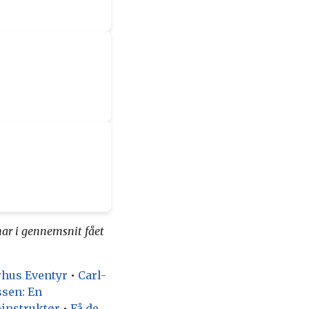
ar i gennemsnit fået
rhus Eventyr
•
Carl-
sen: En
minstruktør
•
Få de