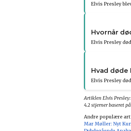
Elvis Presley bl
Hvornår død
Elvis Presley død
Hvad døde E
Elvis Presley død
Artiklen Elvis Presle
4.2
stjerner baseret p
Andre populære art
Mar Møller: Nyt Kur
Dybdegående Analys