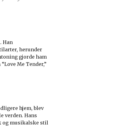
n. Han
ilarter, herunder
mtoning gjorde ham
om “Love Me Tender,”
idligere hjem, blev
le verden. Hans
k og musikalske stil