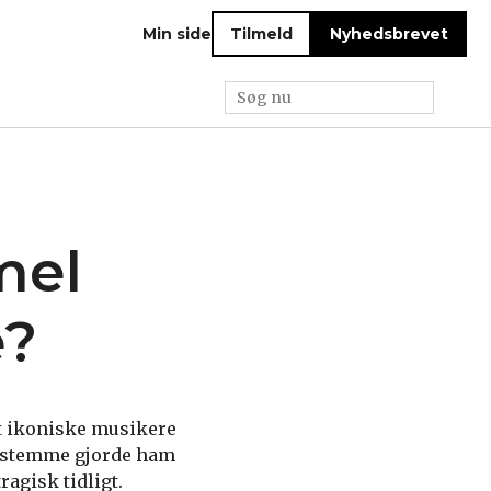
Min side
Tilmeld
Nyhedsbrevet
mel
e?
st ikoniske musikere
e stemme gjorde ham
ragisk tidligt.