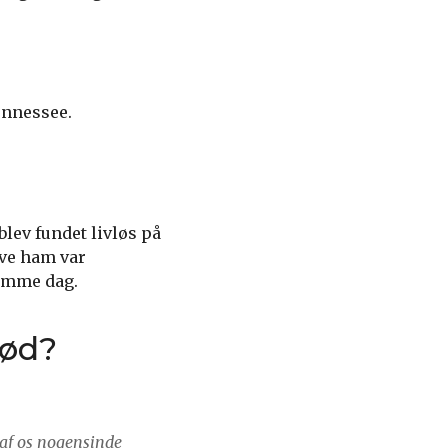
ennessee.
blev fundet livløs på
ive ham var
samme dag.
død?
n af os nogensinde