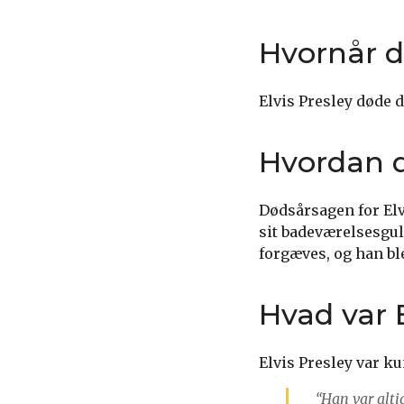
Hvornår d
Elvis Presley døde 
Hvordan d
Dødsårsagen for Elvi
sit badeværelsesgul
forgæves, og han b
Hvad var E
Elvis Presley var k
“Han var alti