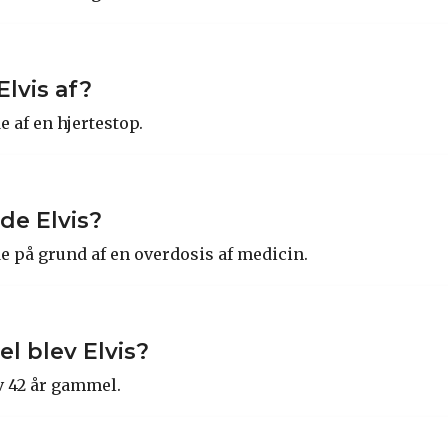
lvis af?
e af en hjertestop.
de Elvis?
de på grund af en overdosis af medicin.
 blev Elvis?
ev 42 år gammel.