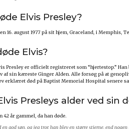
øde Elvis Presley?
den 16. august 1977 på sit hjem, Graceland, i Memphis, T
øde Elvis?
s Presley er officielt registreret som “hjertestop.” Han 
v af sin kæreste Ginger Alden. Alle forsøg på at genopl
lev erklæret død på Baptist Memorial Hospital senere 
lvis Presleys alder ved sin 
un 42 år gammel, da han døde.
d en god søn, og jeg tror, han blev en større stjerne, end noge