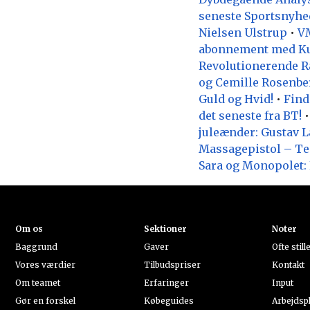
seneste Sportsnyhed
Nielsen Ulstrup
•
VM
abonnement med Ku
Revolutionerende Rå
og Cemille Rosenber
Guld og Hvid!
•
Find
det seneste fra BT!
juleænder: Gustav 
Massagepistol – Te
Sara og Monopolet: F
Om os
Sektioner
Noter
Baggrund
Gaver
Ofte stil
Vores værdier
Tilbudspriser
Kontakt
Om teamet
Erfaringer
Input
Gør en forskel
Købeguides
Arbejdsp