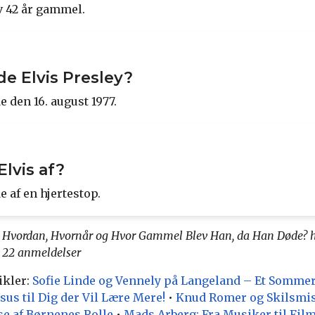
ev 42 år gammel.
e Elvis Presley?
e den 16. august 1977.
lvis af?
e af en hjertestop.
y: Hvordan, Hvornår og Hvor Gammel Blev Han, da Han Døde? h
å
22
anmeldelser
ikler:
Sofie Linde og Vennely på Langeland – Et Somme
sus til Dig der Vil Lære Mere!
•
Knud Romer og Skilsmis
e af Børnenes Rolle
•
Mads Arberg: Fra Musiker til Fil