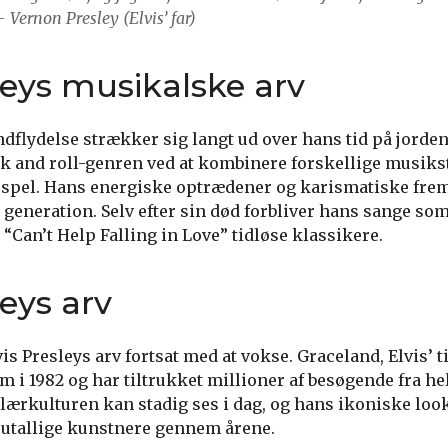
 Vernon Presley (Elvis’ far)
leys musikalske arv
ndflydelse strækker sig langt ud over hans tid på jorde
k and roll-genren ved at kombinere forskellige musikst
gospel. Hans energiske optrædener og karismatiske fre
el generation. Selv efter sin død forbliver hans sange s
“Can’t Help Falling in Love” tidløse klassikere.
leys arv
vis Presleys arv fortsat med at vokse. Graceland, Elvis’ t
 i 1982 og har tiltrukket millioner af besøgende fra he
lærkulturen kan stadig ses i dag, og hans ikoniske loo
af utallige kunstnere gennem årene.