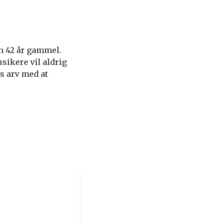
un 42 år gammel.
sikere vil aldrig
ns arv med at