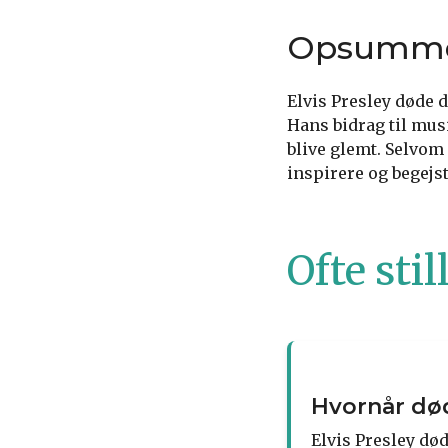
Opsumme
Elvis Presley døde d
Hans bidrag til mus
blive glemt. Selvom 
inspirere og begejst
Ofte sti
Hvornår død
Elvis Presley død