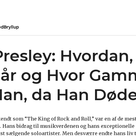
ed
Bryllup
Presley: Hvordan,
år og Hvor Gam
Han, da Han Død
 kendt som “The King of Rock and Roll,” var en af de me
e. Hans bidrag til musikverdenen og hans exceptionell
dst sælgende soloartister. Men desværre endte hans liv t