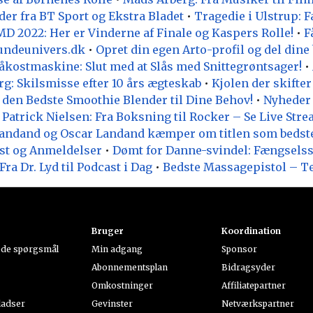
er fra BT Sport og Ekstra Bladet
•
Tragedie i Ulstrup: 
D 2022: Her er Vinderne af Finale og Kaspers Rolle!
•
F
ndeunivers.dk
•
Opret din egen Arto-profil og del dine 
kostmaskine: Slut med at Slås med Snittegrøntsager!
•
g: Skilsmisse efter 10 års ægteskab
•
Kjolen der skifter 
 den Bedste Smoothie Blender til Dine Behov!
•
Nyheder 
•
Patrick Nielsen: Fra Boksning til Rocker – Se Live Stre
Landand og Oscar Landand kæmper om titlen som bedst
st og Anmeldelser
•
Dømt for Danne-svindel: Fængselsstr
ra Dr. Lyd til Podcast i Dag
•
Bedste Massagepistol – T
Bruger
Koordination
lede spørgsmål
Min adgang
Sponsor
Abonnementsplan
Bidragsyder
Omkostninger
Affiliatepartner
ladser
Gevinster
Netværkspartner