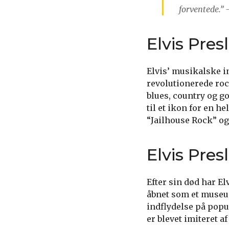
forventede.” –
Elvis Pres
Elvis’ musikalske i
revolutionerede roc
blues, country og 
til et ikon for en h
“Jailhouse Rock” og 
Elvis Pres
Efter sin død har El
åbnet som et museum
indflydelse på popu
er blevet imiteret 