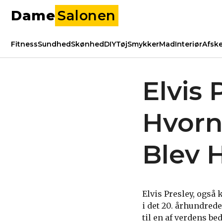
Dame
Salonen
Fitness
Sundhed
Skønhed
DIY
Tøj
Smykker
Mad
Interiør
Afsk
Elvis 
Hvorn
Blev 
Elvis Presley, også
i det 20. århundred
til en af verdens be