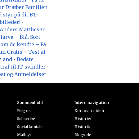
Far Dræber Familien
å styr på dit BT-
billeder!
•
Anders Matthesen
farve – Blå, Sort,
om de kendte – Få
am Gratis!
•
Test af
e and
•
Bedste
af til IT-svindler
•
est og Anmeldelser
Sammenhold
Intern navigation
Følg os
Kort over siden
Subscribe
Historier
Social kontakt
Historik
Mailnyt
Blogside