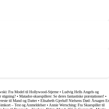
ski: Fra Model til Hollywood-Stjerne
•
Ludvig Hells Angels og
r stigning?
•
Matador-skuespillere: Se deres fantastiske præstationer!
•
este til Mand og Datter
•
Elisabeth Gjerluff Nielsens Død: Årsagen Er
Simkort – Test og Anmeldelser
•
Annie Wersching: Fra Skuespiller til