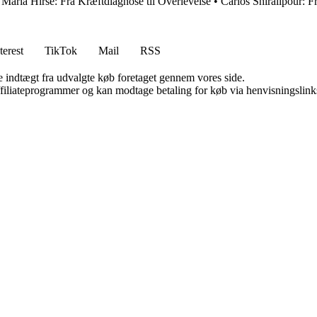
•
Maria Hirse: Fra Kræftdiagnose til Overlevelse
•
Carlos Shiralipour: F
terest
TikTok
Mail
RSS
e indtægt fra udvalgte køb foretaget gennem vores side.
affiliateprogrammer og kan modtage betaling for køb via henvisningslinks