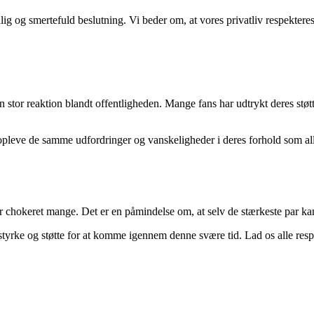
lig og smertefuld beslutning. Vi beder om, at vores privatliv respekteres
stor reaktion blandt offentligheden. Mange fans har udtrykt deres støtt
pleve de samme udfordringer og vanskeligheder i deres forhold som alle 
hokeret mange. Det er en påmindelse om, at selv de stærkeste par kan o
yrke og støtte for at komme igennem denne svære tid. Lad os alle respe