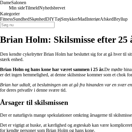
Dame
Salonen
Min side
Tilmeld
Nyhedsbrevet
Kategorier
Fitness
Sundhed
Skønhed
DIY
Tøj
Smykker
Mad
Interiør
Afsked
Bryllup
Brian Holm: Skilsmisse efter 25
Den kendte cykelrytter Brian Holm har besluttet sig for at gå hver til s
stærk enhed.
Brian Holm og hans kone har været sammen i 25 år.
De mødte hinan
er det ingen hemmelighed, at denne skilsmisse kommer som et chok fo
Brian har udtalt, at beslutningen om at gå fra hinanden var en svær en
for deres privatliv i denne svære tid.
Årsager til skilsmissen
Der er naturligvis mange spekulationer omkring årsagerne til skilsmis
Det er vigtigt at huske, at kærlighed og ægteskab kan være kompliceret,
for kendte personer som Brian Holm og hans kone.