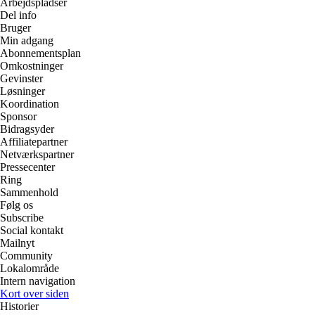
Arbejdspladser
Del info
Bruger
Min adgang
Abonnementsplan
Omkostninger
Gevinster
Løsninger
Koordination
Sponsor
Bidragsyder
Affiliatepartner
Netværkspartner
Pressecenter
Ring
Sammenhold
Følg os
Subscribe
Social kontakt
Mailnyt
Community
Lokalområde
Intern navigation
Kort over siden
Historier