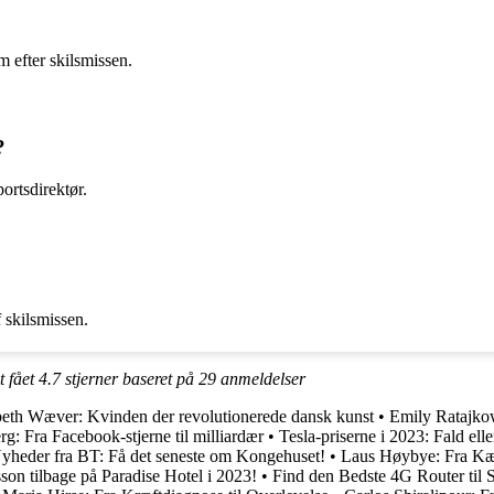
 efter skilsmissen.
?
ortsdirektør.
 skilsmissen.
t fået
4.7
stjerner baseret på
29
anmeldelser
beth Wæver: Kvinden der revolutionerede dansk kunst
•
Emily Ratajkow
g: Fra Facebook-stjerne til milliardær
•
Tesla-priserne i 2023: Fald elle
yheder fra BT: Få det seneste om Kongehuset!
•
Laus Høybye: Fra Kær
on tilbage på Paradise Hotel i 2023!
•
Find den Bedste 4G Router til 