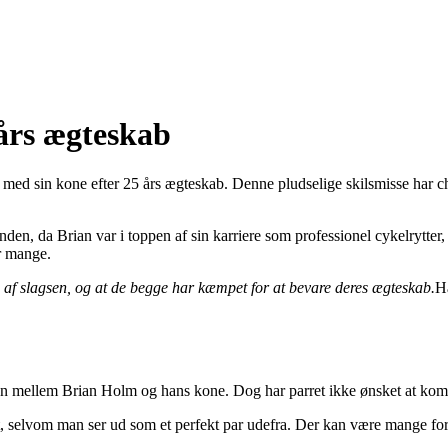
 års ægteskab
it med sin kone efter 25 års ægteskab. Denne pludselige skilsmisse har c
den, da Brian var i toppen af sin karriere som professionel cykelrytter,
r mange.
 af slagsen, og at de begge har kæmpet for at bevare deres ægteskab.
Ha
sen mellem Brian Holm og hans kone. Dog har parret ikke ønsket at komm
 selvom man ser ud som et perfekt par udefra. Der kan være mange forskel