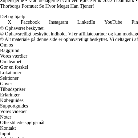
Superstjerne
•
Mød deltagerne i Gift ved Første Blik 2022 i Danmark
Thorborgs Formue: Se Hvor Meget Han Tjener!
Del og hjælp
X
Facebook
Instagram
LinkedIn
YouTube
Pin
© Ophavsret beskyttet.
© Ophavsretligt beskyttet indhold. Vi er affiliatepartner og kan modtag
© Alt materiale på denne side er ophavsretligt beskyttet. Vi deltager i 
Om os
Baggrund
Vores værdier
Om teamet
Gør en forskel
Lokationer
Sektioner
Gaver
Tilbudspriser
Erfaringer
Købeguides
Supportguides
Vores videoer
Noter
Ofte stillede spørgsmål
Kontakt
Input