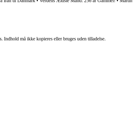
ra Iran til Danmark
•
Verdens Ældste Mand: 256 år Gammel!
•
Martin
. Indhold må ikke kopieres eller bruges uden tilladelse.