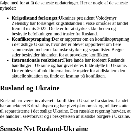
følge med for at få de seneste opdateringer. Her er nogle af de seneste
nyheder:
Krigstilstand forlænget:
Ukraines præsident Volodymyr
Zelensky har forlænget krigstilstanden i visse områder af landet
frem til marts 2022. Dette er for at styrke sikkerheden og
beskytte befolkningen mod trusler fra Rusland.
Konfliktoptrapning:
Der er rapporter om en konfliktoptrapning
i det østlige Ukraine, hvor der er blevet rapporteret om flere
sammenstød mellem ukrainske styrker og separatister. Begge
sider beskylder hinanden for at provokere konflikten.
Internationale reaktioner:
Flere lande har fordømt Ruslands
handlinger i Ukraine og har givet deres fulde støtte til Ukraine.
Der er blevet afholdt internationale møder for at diskutere den
aktuelle situation og finde en løsning på konflikten.
Rusland og Ukraine
Rusland har været involveret i konflikten i Ukraine fra starten. Landet
har annekteret Krim-halvøen og har givet økonomisk og militær støtte
til separatisterne i det østlige Ukraine. Den russiske regering hævder, at
de handler i selvforsvar og i beskyttelsen af russiske borgere i Ukraine.
Seneste Nyt Rusland-Ukraine