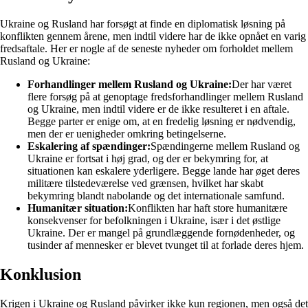
Ukraine og Rusland har forsøgt at finde en diplomatisk løsning på
konflikten gennem årene, men indtil videre har de ikke opnået en varig
fredsaftale. Her er nogle af de seneste nyheder om forholdet mellem
Rusland og Ukraine:
Forhandlinger mellem Rusland og Ukraine:
Der har været
flere forsøg på at genoptage fredsforhandlinger mellem Rusland
og Ukraine, men indtil videre er de ikke resulteret i en aftale.
Begge parter er enige om, at en fredelig løsning er nødvendig,
men der er uenigheder omkring betingelserne.
Eskalering af spændinger:
Spændingerne mellem Rusland og
Ukraine er fortsat i høj grad, og der er bekymring for, at
situationen kan eskalere yderligere. Begge lande har øget deres
militære tilstedeværelse ved grænsen, hvilket har skabt
bekymring blandt nabolande og det internationale samfund.
Humanitær situation:
Konflikten har haft store humanitære
konsekvenser for befolkningen i Ukraine, især i det østlige
Ukraine. Der er mangel på grundlæggende fornødenheder, og
tusinder af mennesker er blevet tvunget til at forlade deres hjem.
Konklusion
Krigen i Ukraine og Rusland påvirker ikke kun regionen, men også det