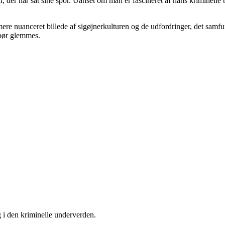
, der har sat sine spor. Uanset om man er fascineret af hans kriminelle be
t mere nuanceret billede af sigøjnerkulturen og de udfordringer, det samf
e bør glemmes.
g i den kriminelle underverden.