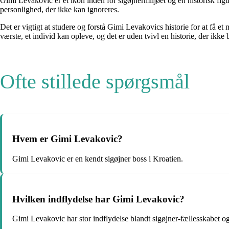
Gimi Levakovic er et ikon inden for sigøjnermiljøet og en historisk figur
personlighed, der ikke kan ignoreres.
Det er vigtigt at studere og forstå Gimi Levakovics historie for at få e
værste, et individ kan opleve, og det er uden tvivl en historie, der ikk
Ofte stillede spørgsmål
Hvem er Gimi Levakovic?
Gimi Levakovic er en kendt sigøjner boss i Kroatien.
Hvilken indflydelse har Gimi Levakovic?
Gimi Levakovic har stor indflydelse blandt sigøjner-fællesskabet o