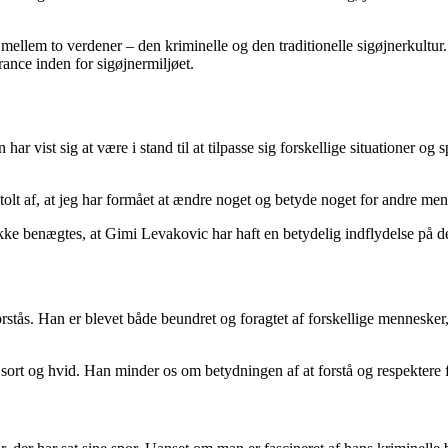
 mellem to verdener – den kriminelle og den traditionelle sigøjnerkultur
ance inden for sigøjnermiljøet.
ist sig at være i stand til at tilpasse sig forskellige situationer og spi
 stolt af, at jeg har formået at ændre noget og betyde noget for andre me
ikke benægtes, at Gimi Levakovic har haft en betydelig indflydelse på d
forstås. Han er blevet både beundret og foragtet af forskellige menneske
 sort og hvid. Han minder os om betydningen af at forstå og respektere f