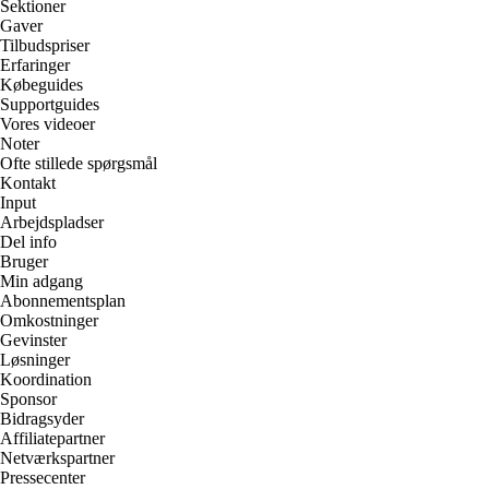
Sektioner
Gaver
Tilbudspriser
Erfaringer
Købeguides
Supportguides
Vores videoer
Noter
Ofte stillede spørgsmål
Kontakt
Input
Arbejdspladser
Del info
Bruger
Min adgang
Abonnementsplan
Omkostninger
Gevinster
Løsninger
Koordination
Sponsor
Bidragsyder
Affiliatepartner
Netværkspartner
Pressecenter