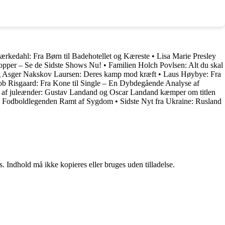
rkedahl: Fra Børn til Badehotellet og Kæreste
•
Lisa Marie Presley
opper – Se de Sidste Shows Nu!
•
Familien Holch Povlsen: Alt du skal
g Asger Nakskov Laursen: Deres kamp mod kræft
•
Laus Høybye: Fra
ob Risgaard: Fra Kone til Single – En Dybdegående Analyse af
t af juleænder: Gustav Landand og Oscar Landand kæmper om titlen
: Fodboldlegenden Ramt af Sygdom
•
Sidste Nyt fra Ukraine: Rusland
. Indhold må ikke kopieres eller bruges uden tilladelse.