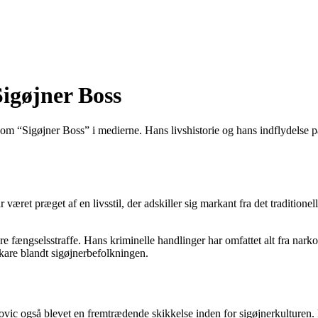
igøjner Boss
om “Sigøjner Boss” i medierne. Hans livshistorie og hans indflydelse på
været præget af en livsstil, der adskiller sig markant fra det traditionel
e fængselsstraffe. Hans kriminelle handlinger har omfattet alt fra narko
kare blandt sigøjnerbefolkningen.
ic også blevet en fremtrædende skikkelse inden for sigøjnerkulturen. Ha