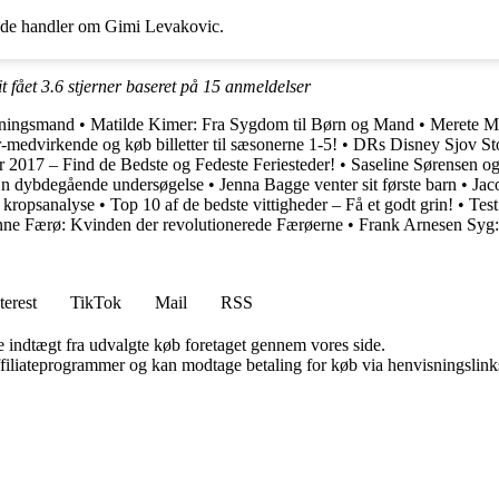
ende handler om Gimi Levakovic.
t fået
3.6
stjerner baseret på
15
anmeldelser
tningsmand
•
Matilde Kimer: Fra Sygdom til Børn og Mand
•
Merete Mæ
r-medvirkende og køb billetter til sæsonerne 1-5!
•
DRs Disney Sjov St
r 2017 – Find de Bedste og Fedeste Feriesteder!
•
Saseline Sørensen o
En dybdegående undersøgelse
•
Jenna Bagge venter sit første barn
•
Jac
 kropsanalyse
•
Top 10 af de bedste vittigheder – Få et godt grin!
•
Tes
ne Færø: Kvinden der revolutionerede Færøerne
•
Frank Arnesen Syg
terest
TikTok
Mail
RSS
e indtægt fra udvalgte køb foretaget gennem vores side.
affiliateprogrammer og kan modtage betaling for køb via henvisningslinks