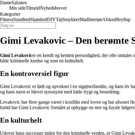
Dame
Salonen
Min side
Tilmeld
Nyhedsbrevet
Kategorier
Fitness
Sundhed
Skønhed
DIY
Tøj
Smykker
Mad
Interiør
Afsked
Bryllup
Gimi Levakovic – Den berømte S
Gimi Levakovic
er en kendt og berømt personlighed, der ofte omtales s
både kriminelle kredse og som en kulturhelt.
En kontroversiel figur
Gimi Levakovic er født og opvokset i en sigøjnerfamilie, og hans liv har 
og hans navn er blevet synonymt med både frygt og beundring.
Levakovic har flere gange været i konflikt med loven og har afsonet fler
fortid har Gimi Levakovic formået at opbygge en stor og loyale følgers
En kulturhelt
Udover hans successer inden for den kriminelle verden, er Gimi Levakov