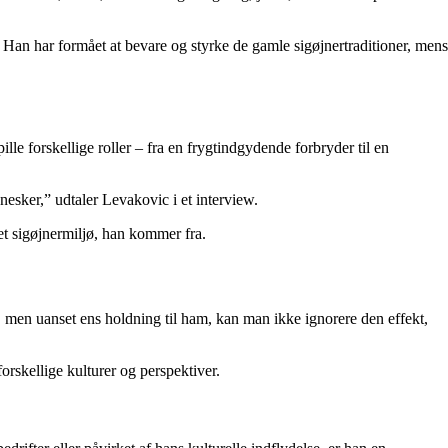
. Han har formået at bevare og styrke de gamle sigøjnertraditioner, mens
lle forskellige roller – fra en frygtindgydende forbryder til en
nnesker,” udtaler Levakovic i et interview.
et sigøjnermiljø, han kommer fra.
r, men uanset ens holdning til ham, kan man ikke ignorere den effekt,
orskellige kulturer og perspektiver.