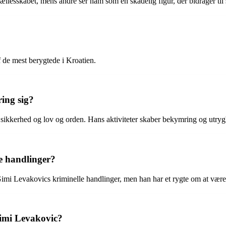
llesskabet, mens andre ser ham som en skadelig figur, der bidrager til 
f de mest berygtede i Kroatien.
ing sig?
 sikkerhed og lov og orden. Hans aktiviteter skaber bekymring og utry
e handlinger?
 Gimi Levakovics kriminelle handlinger, men han har et rygte om at være
Gimi Levakovic?