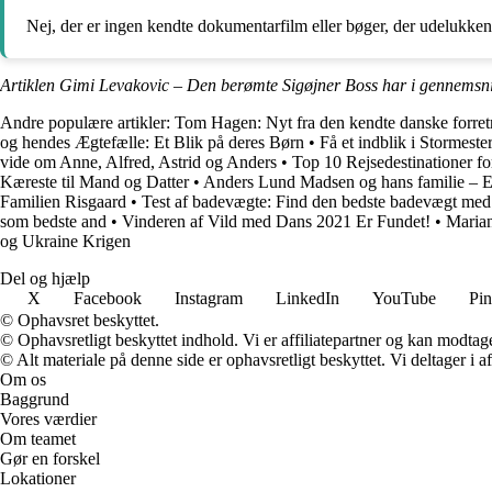
Nej, der er ingen kendte dokumentarfilm eller bøger, der udelukk
Artiklen Gimi Levakovic – Den berømte Sigøjner Boss har i gennemsni
Andre populære artikler:
Tom Hagen: Nyt fra den kendte danske forre
og hendes Ægtefælle: Et Blik på deres Børn
•
Få et indblik i Stormeste
vide om Anne, Alfred, Astrid og Anders
•
Top 10 Rejsedestinationer fo
Kæreste til Mand og Datter
•
Anders Lund Madsen og hans familie – 
Familien Risgaard
•
Test af badevægte: Find den bedste badevægt med
som bedste and
•
Vinderen af Vild med Dans 2021 Er Fundet!
•
Marian
og Ukraine Krigen
Del og hjælp
X
Facebook
Instagram
LinkedIn
YouTube
Pin
© Ophavsret beskyttet.
© Ophavsretligt beskyttet indhold. Vi er affiliatepartner og kan modtag
© Alt materiale på denne side er ophavsretligt beskyttet. Vi deltager i 
Om os
Baggrund
Vores værdier
Om teamet
Gør en forskel
Lokationer