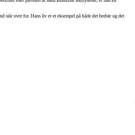
drifter eller påvirket af hans kulturelle indflydelse, er han en
und står over for. Hans liv er et eksempel på både det bedste og det