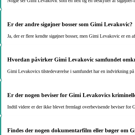
Nogle ser Gimi Levakovic som en helt og en beskytter af sigøjner-fæ
Er der andre sigøjner bosser som Gimi Levakovic?
Ja, der er flere kendte sigøjner bosser, men Gimi Levakovic er en a
Hvordan påvirker Gimi Levakovic samfundet omkr
Gimi Levakovics tilstedeværelse i samfundet har en indvirkning på
Er der nogen beviser for Gimi Levakovics kriminell
Indtil videre er der ikke blevet fremlagt overbevisende beviser for
Findes der nogen dokumentarfilm eller bøger om 